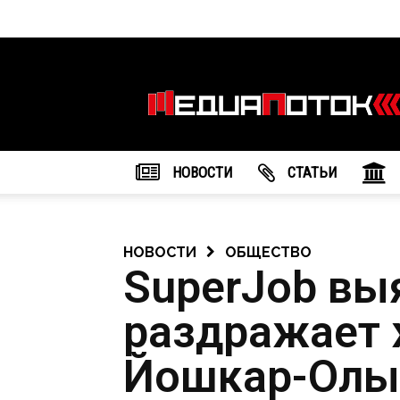
Информационное
агентство
"МедиаПоток"
НОВОСТИ
CТАТЬИ
НОВОСТИ
ОБЩЕСТВО
SuperJob выя
раздражает 
Йошкар-Олы 