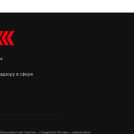
ок
адзору в сфере
-большевистская партия», «Свидетели Иеговы», «Армия воли