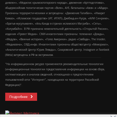
дивижн», «Меджлис крымскотатарского народа», движение «Артподготовка»,
общероссийская политическая партия «Воля», АУЕ, батальоны «Азов» и «Айдар».
Признаны террористическими и запрещены: «Движение Талибан», «Имарат
Кавказ», «Исламское государство» (ИГ, ИГИЛ), Джебхад-ан-Нусра, «АУМ Синрике»,
«Братья-мусульмане», «Аль-Каида в странах исламского Магриба», «Сеть»,
«Колумбайн». В РФ признана нежелательной деятельность «Открытой России»,
издания «Проект Медиа». СМИ-иноагентами признаны: телеканал «Дождь»,
«Медуза», «Важные истории», «Голос Америки», радио «Свобода», The Insider,
«Медиазона», ОВД-инфо. Иноагентами признаны общество/центр «Мемориал»,
«Аналитический Центр Юрия Левады», Сахаровский центр. Instagram и Facebook
(Metа) запрещены в РФ за экстремизм.
"На информационном ресурсе применяются рекомендательные технологии
(информационные технологии предоставления информации на основе сбора,
систематизации и анализа сведений, относящихся к предпочтениям
пользователей сети "Интернет", находящихся на территории Российской
Федерации)".
Подробнее