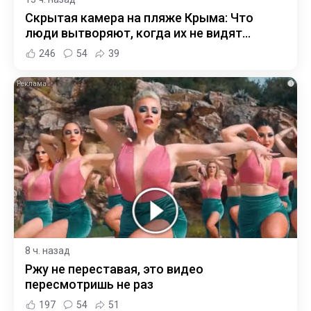
Скрытая камера на пляже Крыма: Что
люди вытворяют, когда их не видят...
246
54
39
i
8 ч. назад
Ржу не переставая, это видео
пересмотришь не раз
197
54
51