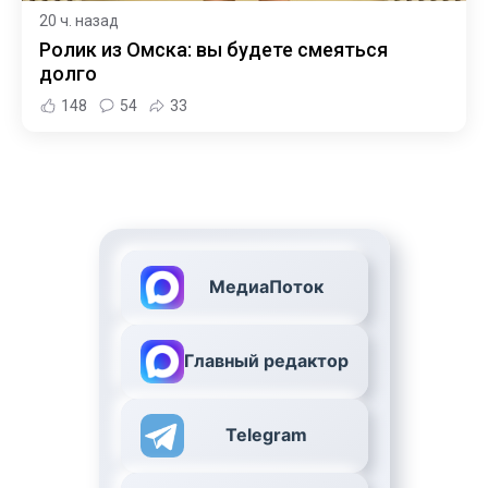
20 ч. назад
Ролик из Омска: вы будете смеяться
долго
148
54
33
МедиаПоток
Главный редактор
Telegram