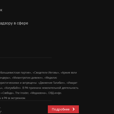
ок
адзору в сфере
-большевистская партия», «Свидетели Иеговы», «Армия воли
 Бандеры», «Мизантропик дивижн», «Меджлис
еррористическими и запрещены: «Движение Талибан», «Имарат
еть», «Колумбайн». В РФ признана нежелательной деятельность
Свобода», The Insider, «Медиазона», ОВД-инфо.
в РФ за экстремизм.
,
Подробнее
".