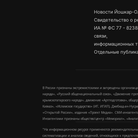
Новости Йошкар-Ол
Свидетельство о 
ИА № ФС 77 - 8238
связи,
информационных т
Отдельные публика
В России признаны экстремистскими и запрещены организаци
народа», «Русский общенациональный союз», «Движение про
крымскотатарского народа», движение «Артподготовка», обще
Кавказ», «Исламское государство» (ИГ, ИГИЛ), Джебхад-ан-Ну
«Открытой России», издания «Проект Медиа». СМИ-иноагентам
Иноагентами признаны общество/центр «Мемориал», «Аналитич
"На информационном ресурсе применяются рекомендательные
систематизации и анализа сведений, относящихся к предпочт