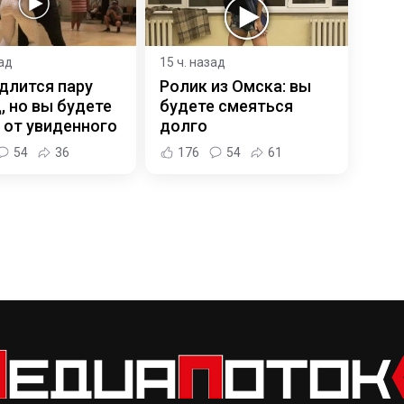
зад
15 ч. назад
длится пару
Ролик из Омска: вы
, но вы будете
будете смеяться
 от увиденного
долго
54
36
176
54
61