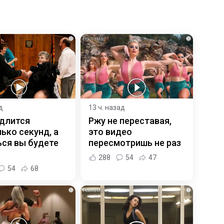
i
i
д
13 ч. назад
 длится
Ржу не переставая,
ько секунд, а
это видео
ся вы будете
пересмотришь не раз
288
54
47
54
68
i
i