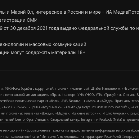
ы и Марий Эл, интересное в России и мире - ИА МедиаПот
регистрации СМИ
9 от 30 декабря 2021 года выдано Федеральной службы по н
ехнологий и массовых коммуникаций
ции могут содержать материалы 18+
и: ФБК (Фонд борьбы с коррупцией, признан иноагентом), Штабы Навального, «Национал
тив нелегальной иммиграции», «Правый сектор», УНА-УНСО, УПА, «Тризуб им. Степана
российская политическая партия «Воля», АУЕ, батальоны «Азов» и «Айдар». Признаны т
сра, «АУМ Синрике», «Братья-мусульмане», «Аль-Каида в странах исламского Магриба», «С
и признаны: телеканал «Дождь», «Медуза», «Важные истории», «Голос Америки», радио «
еский Центр Юрия Левады», Сахаровский центр. Instagram и Facebook (Metа) запрещены 
 технологии (информационные технологии предоставления информации на основе сбора
ениям пользователей сети "Интернет", находящихся на территории Российской Федерации)