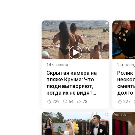
i
14 ч. назад
2 ч. наза
Скрытая камера на
Ролик
пляже Крыма: Что
нескол
люди вытворяют,
смеять
когда их не видят...
долго
229
54
73
227
i