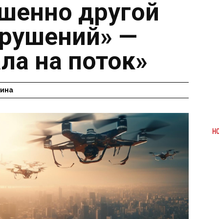
шенно другой
рушений» —
ла на поток»
гина
Н