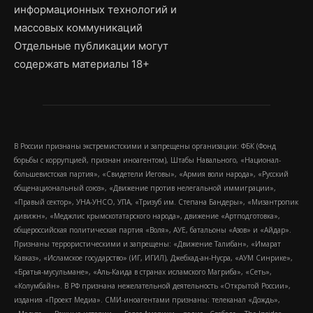
информационных технологий и
массовых коммуникаций
Отдельные публикации могут
содержать материалы 18+
В России признаны экстремистскими и запрещены организации: ФБК (Фонд
борьбы с коррупцией, признан иноагентом), Штабы Навального, «Национал-
большевистская партия», «Свидетели Иеговы», «Армия воли народа», «Русский
общенациональный союз», «Движение против нелегальной иммиграции»,
«Правый сектор», УНА-УНСО, УПА, «Тризуб им. Степана Бандеры», «Мизантропик
дивижн», «Меджлис крымскотатарского народа», движение «Артподготовка»,
общероссийская политическая партия «Воля», АУЕ, батальоны «Азов» и «Айдар».
Признаны террористическими и запрещены: «Движение Талибан», «Имарат
Кавказ», «Исламское государство» (ИГ, ИГИЛ), Джебхад-ан-Нусра, «АУМ Синрике»,
«Братья-мусульмане», «Аль-Каида в странах исламского Магриба», «Сеть»,
«Колумбайн». В РФ признана нежелательной деятельность «Открытой России»,
издания «Проект Медиа». СМИ-иноагентами признаны: телеканал «Дождь»,