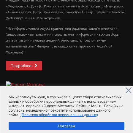
«Медуза», «Важные истории», «Голос Америки», радио «Свобода», The Insider,
«Медиазона», ОВД-инфо. Иноагентами признаны общество/центр «Мемориал»,
«Аналитический Центр Юрия Левады», Сахаровский центр. Instagram и Facebook
(Metа) запрещены в РФ за экстремизм.
"На информационном ресурсе применяются рекомендательные технологии
(информационные технологии предоставления информации на основе сбора,
систематизации и анализа сведений, относящихся к предпочтениям
пользователей сети "Интернет", находящихся на территории Российской
Федерации)".
Подробнее
Мы используем куки, в том числе в целях сбора статистических
данных и обработки персональных данных с использованием
интернет-сервиса «Яндекс. Метрика», Рейтинг Mail.ru. Если Вы не
2015-2026- Информационное агентство МедиаПоток
согласны немедленно прекратите использование данного
сайта.
(Политика обработки персональных данных)
Для справки
Об издании
Пользовательское соглашение
Согласен
Политика обработки персональных данных