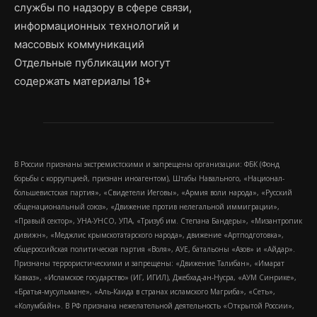
службы по надзору в сфере связи,
информационных технологий и
массовых коммуникаций
Отдельные публикации могут
содержать материалы 18+
В России признаны экстремистскими и запрещены организации: ФБК (Фонд
борьбы с коррупцией, признан иноагентом), Штабы Навального, «Национал-
большевистская партия», «Свидетели Иеговы», «Армия воли народа», «Русский
общенациональный союз», «Движение против нелегальной иммиграции»,
«Правый сектор», УНА-УНСО, УПА, «Тризуб им. Степана Бандеры», «Мизантропик
дивижн», «Меджлис крымскотатарского народа», движение «Артподготовка»,
общероссийская политическая партия «Воля», АУЕ, батальоны «Азов» и «Айдар».
Признаны террористическими и запрещены: «Движение Талибан», «Имарат
Кавказ», «Исламское государство» (ИГ, ИГИЛ), Джебхад-ан-Нусра, «АУМ Синрике»,
«Братья-мусульмане», «Аль-Каида в странах исламского Магриба», «Сеть»,
«Колумбайн». В РФ признана нежелательной деятельность «Открытой России»,