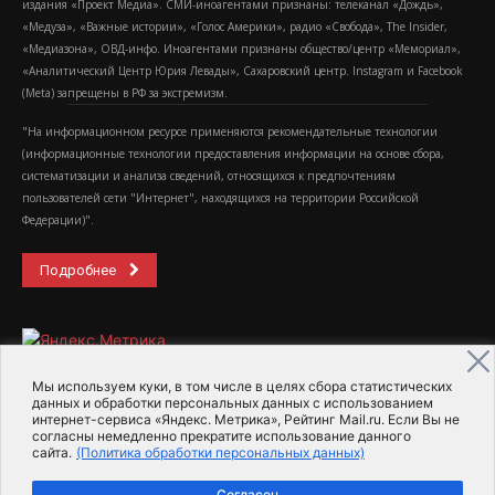
издания «Проект Медиа». СМИ-иноагентами признаны: телеканал «Дождь»,
«Медуза», «Важные истории», «Голос Америки», радио «Свобода», The Insider,
«Медиазона», ОВД-инфо. Иноагентами признаны общество/центр «Мемориал»,
«Аналитический Центр Юрия Левады», Сахаровский центр. Instagram и Facebook
(Metа) запрещены в РФ за экстремизм.
"На информационном ресурсе применяются рекомендательные технологии
(информационные технологии предоставления информации на основе сбора,
систематизации и анализа сведений, относящихся к предпочтениям
пользователей сети "Интернет", находящихся на территории Российской
Федерации)".
Подробнее
Мы используем куки, в том числе в целях сбора статистических
данных и обработки персональных данных с использованием
интернет-сервиса «Яндекс. Метрика», Рейтинг Mail.ru. Если Вы не
2015-2026- Информационное агентство МедиаПоток
согласны немедленно прекратите использование данного
сайта.
(Политика обработки персональных данных)
Для справки
Об издании
Пользовательское соглашение
Согласен