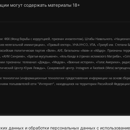
ции могут содержать материалы 18+
и: ФБК (Фонд борьбы с коррупцией, признан иноагентом), Штабы Навального, «Национал
тив нелегальной иммиграции», «Правый сектор», УНА-УНСО, УПА, «Тризуб им. Степана
российская политическая партия «Воля», АУЕ, батальоны «Азов» и «Айдар». Признаны т
сра, «АУМ Синрике», «Братья-мусульмане», «Аль-Каида в странах исламского Магриба», «С
и признаны: телеканал «Дождь», «Медуза», «Важные истории», «Голос Америки», радио «
еский Центр Юрия Левады», Сахаровский центр. Instagram и Facebook (Metа) запрещены 
 технологии (информационные технологии предоставления информации на основе сбора
ениям пользователей сети "Интернет", находящихся на территории Российской Федерации)
еских данных и обработки персональных данных с использовани