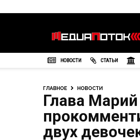
Информационное
агентство
"МедиаПоток"
НОВОСТИ
CТАТЬИ
ГЛАВНОЕ
НОВОСТИ
Глава Марий
прокомменти
двух девоче