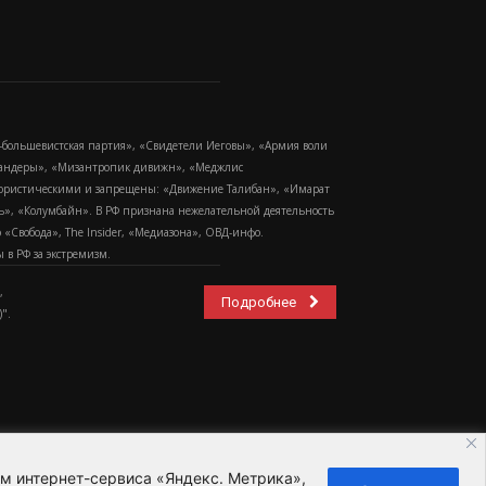
-большевистская партия», «Свидетели Иеговы», «Армия воли
 Бандеры», «Мизантропик дивижн», «Меджлис
еррористическими и запрещены: «Движение Талибан», «Имарат
еть», «Колумбайн». В РФ признана нежелательной деятельность
Свобода», The Insider, «Медиазона», ОВД-инфо.
в РФ за экстремизм.
,
Подробнее
".
ем интернет-сервиса «Яндекс. Метрика»,