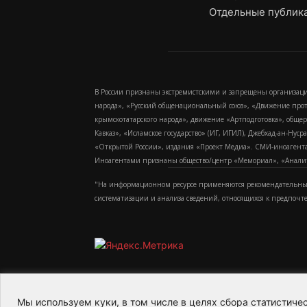
Отдельные публика
В России признаны экстремистскими и запрещены организаци
народа», «Русский общенациональный союз», «Движение про
крымскотатарского народа», движение «Артподготовка», обще
Кавказ», «Исламское государство» (ИГ, ИГИЛ), Джебхад-ан-Ну
«Открытой России», издания «Проект Медиа». СМИ-иноагентам
Иноагентами признаны общество/центр «Мемориал», «Аналитич
"На информационном ресурсе применяются рекомендательные
систематизации и анализа сведений, относящихся к предпочт
Мы используем куки, в том числе в целях сбора статистич