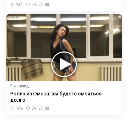
184
54
80
i
9 ч. назад
Ролик из Омска: вы будете смеяться
долго
146
54
30