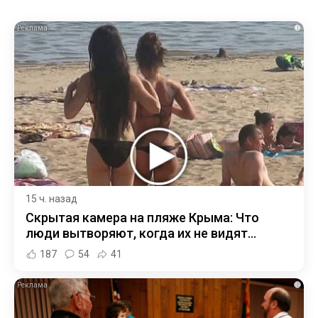
i
15 ч. назад
Скрытая камера на пляже Крыма: Что
люди вытворяют, когда их не видят...
187
54
41
i