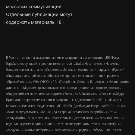
массовых коммуникаций
Отдельные публикации могут
содержать материалы 18+
В России признаны экстремистскими и запрещены организации: ФБК (Фонд
борьбы с коррупцией, признан иноагентом), Штабы Навального, «Национал-
большевистская партия», «Свидетели Иеговы», «Армия воли народа», «Русский
общенациональный союз», «Движение против нелегальной иммиграции»,
«Правый сектор», УНА-УНСО, УПА, «Тризуб им. Степана Бандеры», «Мизантропик
дивижн», «Меджлис крымскотатарского народа», движение «Артподготовка»,
общероссийская политическая партия «Воля», АУЕ, батальоны «Азов» и «Айдар».
Признаны террористическими и запрещены: «Движение Талибан», «Имарат
Кавказ», «Исламское государство» (ИГ, ИГИЛ), Джебхад-ан-Нусра, «АУМ Синрике»,
«Братья-мусульмане», «Аль-Каида в странах исламского Магриба», «Сеть»,
«Колумбайн». В РФ признана нежелательной деятельность «Открытой России»,
издания «Проект Медиа». СМИ-иноагентами признаны: телеканал «Дождь»,
«Медуза», «Важные истории», «Голос Америки», радио «Свобода», The Insider,