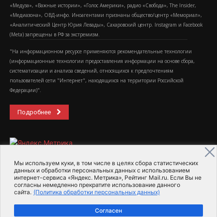
«Медуза», «Важные истории», «Голос Америки», радио «Свобода», The Insider,
«Медиазона», ОВД-инфо. Иноагентами признаны общество/центр «Мемориал»,
«Аналитический Центр Юрия Левады», Сахаровский центр. Instagram и Facebook
(Metа) запрещены в РФ за экстремизм.
"На информационном ресурсе применяются рекомендательные технологии
(информационные технологии предоставления информации на основе сбора,
систематизации и анализа сведений, относящихся к предпочтениям
пользователей сети "Интернет", находящихся на территории Российской
Федерации)".
Подробнее
Мы используем куки, в том числе в целях сбора статистических
данных и обработки персональных данных с использованием
интернет-сервиса «Яндекс. Метрика», Рейтинг Mail.ru. Если Вы не
2015-2026- Информационное агентство МедиаПоток
согласны немедленно прекратите использование данного
сайта.
(Политика обработки персональных данных)
Для справки
Об издании
Пользовательское соглашение
Согласен
Политика обработки персональных данных