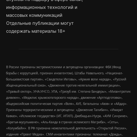
информационных технологий и
массовых коммуникаций
Отдельные публикации могут
содержать материалы 18+
В России признаны экстремистскими и запрещены организации: ФБК (Фонд
борьбы с коррупцией, признан иноагентом), Штабы Навального, «Национал-
большевистская партия», «Свидетели Иеговы», «Армия воли народа», «Русский
общенациональный союз», «Движение против нелегальной иммиграции»,
«Правый сектор», УНА-УНСО, УПА, «Тризуб им. Степана Бандеры», «Мизантропик
дивижн», «Меджлис крымскотатарского народа», движение «Артподготовка»,
общероссийская политическая партия «Воля», АУЕ, батальоны «Азов» и «Айдар».
Признаны террористическими и запрещены: «Движение Талибан», «Имарат
Кавказ», «Исламское государство» (ИГ, ИГИЛ), Джебхад-ан-Нусра, «АУМ Синрике»,
«Братья-мусульмане», «Аль-Каида в странах исламского Магриба», «Сеть»,
«Колумбайн». В РФ признана нежелательной деятельность «Открытой России»,
издания «Проект Медиа». СМИ-иноагентами признаны: телеканал «Дождь»,