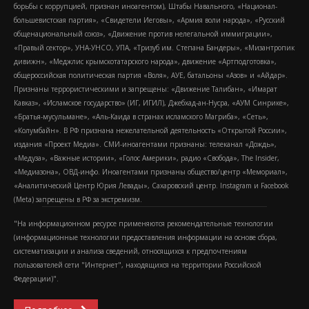
борьбы с коррупцией, признан иноагентом), Штабы Навального, «Национал-
большевистская партия», «Свидетели Иеговы», «Армия воли народа», «Русский
общенациональный союз», «Движение против нелегальной иммиграции»,
«Правый сектор», УНА-УНСО, УПА, «Тризуб им. Степана Бандеры», «Мизантропик
дивижн», «Меджлис крымскотатарского народа», движение «Артподготовка»,
общероссийская политическая партия «Воля», АУЕ, батальоны «Азов» и «Айдар».
Признаны террористическими и запрещены: «Движение Талибан», «Имарат
Кавказ», «Исламское государство» (ИГ, ИГИЛ), Джебхад-ан-Нусра, «АУМ Синрике»,
«Братья-мусульмане», «Аль-Каида в странах исламского Магриба», «Сеть»,
«Колумбайн». В РФ признана нежелательной деятельность «Открытой России»,
издания «Проект Медиа». СМИ-иноагентами признаны: телеканал «Дождь»,
«Медуза», «Важные истории», «Голос Америки», радио «Свобода», The Insider,
«Медиазона», ОВД-инфо. Иноагентами признаны общество/центр «Мемориал»,
«Аналитический Центр Юрия Левады», Сахаровский центр. Instagram и Facebook
(Metа) запрещены в РФ за экстремизм.
"На информационном ресурсе применяются рекомендательные технологии
(информационные технологии предоставления информации на основе сбора,
систематизации и анализа сведений, относящихся к предпочтениям
пользователей сети "Интернет", находящихся на территории Российской
Федерации)".