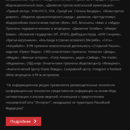
общенациональный союз», «Движение против нелегальной иммиграции»,
«Правый сектор», УНА-УНСО, УПА, «Тризуб им. Степана Бандеры», «Мизантропик
дивижн», «Меджлис крымскотатарского народа», движение «Артподготовка»,
общероссийская политическая партия «Воля», АУЕ, батальоны «Азов» и «Айдар».
Признаны террористическими и запрещены: «Движение Талибан», «Имарат
Кавказ», «Исламское государство» (ИГ, ИГИЛ), Джебхад-ан-Нусра, «АУМ Синрике»,
«Братья-мусульмане», «Аль-Каида в странах исламского Магриба», «Сеть»,
«Колумбайн». В РФ признана нежелательной деятельность «Открытой России»,
издания «Проект Медиа». СМИ-иноагентами признаны: телеканал «Дождь»,
«Медуза», «Важные истории», «Голос Америки», радио «Свобода», The Insider,
«Медиазона», ОВД-инфо. Иноагентами признаны общество/центр «Мемориал»,
«Аналитический Центр Юрия Левады», Сахаровский центр. Instagram и Facebook
(Metа) запрещены в РФ за экстремизм.
"На информационном ресурсе применяются рекомендательные технологии
(информационные технологии предоставления информации на основе сбора,
систематизации и анализа сведений, относящихся к предпочтениям
пользователей сети "Интернет", находящихся на территории Российской
Федерации)".
Подробнее