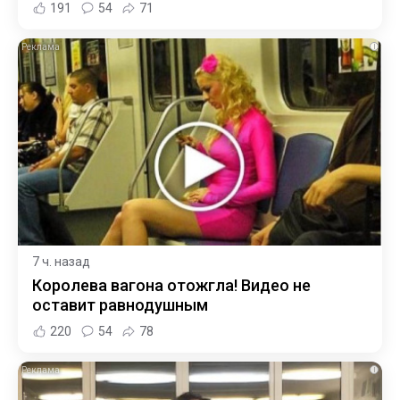
191
54
71
i
7 ч. назад
Королева вагона отожгла! Видео не
оставит равнодушным
220
54
78
i