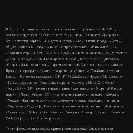
В России признаны экстремистскими и запрещены организации: ФБК (Фонд
борьбы с коррупцией, признан иноагентом), Штабы Навального, «Национал-
большевистская партия», «Свидетели Иеговы», «Армия воли народа», «Русский
общенациональный союз», «Движение против нелегальной иммиграции»,
«Правый сектор», УНА-УНСО, УПА, «Тризуб им. Степана Бандеры», «Мизантропик
дивижн», «Меджлис крымскотатарского народа», движение «Артподготовка»,
общероссийская политическая партия «Воля», АУЕ, батальоны «Азов» и «Айдар».
Признаны террористическими и запрещены: «Движение Талибан», «Имарат
Кавказ», «Исламское государство» (ИГ, ИГИЛ), Джебхад-ан-Нусра, «АУМ Синрике»,
«Братья-мусульмане», «Аль-Каида в странах исламского Магриба», «Сеть»,
«Колумбайн». В РФ признана нежелательной деятельность «Открытой России»,
издания «Проект Медиа». СМИ-иноагентами признаны: телеканал «Дождь»,
«Медуза», «Важные истории», «Голос Америки», радио «Свобода», The Insider,
«Медиазона», ОВД-инфо. Иноагентами признаны общество/центр «Мемориал»,
«Аналитический Центр Юрия Левады», Сахаровский центр. Instagram и Facebook
(Metа) запрещены в РФ за экстремизм.
"На информационном ресурсе применяются рекомендательные технологии