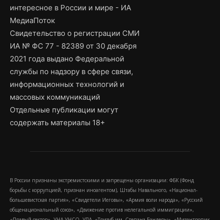
интересное в России и мире - ИА
МедиаПоток
Свидетельство о регистрации СМИ
ИА № ФС 77 - 82389 от 30 декабря
2021 года выдано Федеральной
службы по надзору в сфере связи,
информационных технологий и
массовых коммуникаций
Отдельные публикации могут
содержать материалы 18+
В России признаны экстремистскими и запрещены организации: ФБК (Фонд
борьбы с коррупцией, признан иноагентом), Штабы Навального, «Национал-
большевистская партия», «Свидетели Иеговы», «Армия воли народа», «Русский
общенациональный союз», «Движение против нелегальной иммиграции»,
«Правый сектор», УНА-УНСО, УПА, «Тризуб им. Степана Бандеры», «Мизантропик