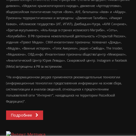
дивижн», «Меджлис крымскотатарского народа», движение «Артподготовка»,
общероссийская политическая партия «Воля», АУЕ, батальоны «Азов» и «Айдар».
Признаны террористическими и запрещены: «Движение Талибан», «Имарат
Кавказ», «Исламское государство» (ИГ, ИГИЛ), Джебхад-ан-Нусра, «АУМ Синрике»,
«Братья-мусульмане», «Аль-Каида в странах исламского Магриба», «Сеть»,
«Колумбайн». В РФ признана нежелательной деятельность «Открытой России»,
издания «Проект Медиа». СМИ-иноагентами признаны: телеканал «Дождь»,
«Медуза», «Важные истории», «Голос Америки», радио «Свобода», The Insider,
«Медиазона», ОВД-инфо. Иноагентами признаны общество/центр «Мемориал»,
«Аналитический Центр Юрия Левады», Сахаровский центр. Instagram и Facebook
(Metа) запрещены в РФ за экстремизм.
"На информационном ресурсе применяются рекомендательные технологии
(информационные технологии предоставления информации на основе сбора,
систематизации и анализа сведений, относящихся к предпочтениям
пользователей сети "Интернет", находящихся на территории Российской
Федерации)".
Подробнее