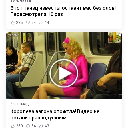
18 ч. назад
Этот танец невесты оставит вас без слов!
Пересмотрела 10 раз
285
54
44
i
2 ч. назад
Королева вагона отожгла! Видео не
оставит равнодушным
260
54
43