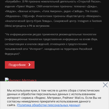
«Колумбайн». В РФ признана нежелательной деятельность «Открытой России»,
издания «Проект Медиа». СМИ-иноагентами признаны: телеканал «Дождь»,
«Медуза», «Важные истории», «Голос Америки», радио «Свобода», The Insider,
«Медиазона», ОВД-инфо. Иноагентами признаны общество/центр «Мемориал»,
«Аналитический Центр Юрия Левады», Сахаровский центр. Instagram и Facebook
(Metа) запрещены в РФ за экстремизм.
"На информационном ресурсе применяются рекомендательные технологии
(информационные технологии предоставления информации на основе сбора,
систематизации и анализа сведений, относящихся к предпочтениям
пользователей сети "Интернет", находящихся на территории Российской
Федерации)".
Подробнее
Мы используем куки, в том числе в целях сбора статистических
данных и обработки персональных данных с использованием
интернет-сервиса «Яндекс. Метрика», Рейтинг Mail.ru. Если Вы не
2015-2026- Информационное агентство МедиаПоток
согласны немедленно прекратите использование данного
сайта.
(Политика обработки персональных данных)