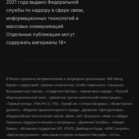
2021 года выдано Федеральной
службы по надзору в сфере связи,
информационных технологий и
массовых коммуникаций
Отдельные публикации могут
содержать материалы 18+
В России признаны экстремистскими и запрещены организации: ФБК (Фонд
борьбы с коррупцией, признан иноагентом), Штабы Навального, «Национал-
большевистская партия», «Свидетели Иеговы», «Армия воли народа», «Русский
общенациональный союз», «Движение против нелегальной иммиграции»,
«Правый сектор», УНА-УНСО, УПА, «Тризуб им. Степана Бандеры», «Мизантропик
дивижн», «Меджлис крымскотатарского народа», движение «Артподготовка»,
общероссийская политическая партия «Воля», АУЕ, батальоны «Азов» и «Айдар».
Признаны террористическими и запрещены: «Движение Талибан», «Имарат
Кавказ», «Исламское государство» (ИГ, ИГИЛ), Джебхад-ан-Нусра, «АУМ Синрике»,
«Братья-мусульмане», «Аль-Каида в странах исламского Магриба», «Сеть»,