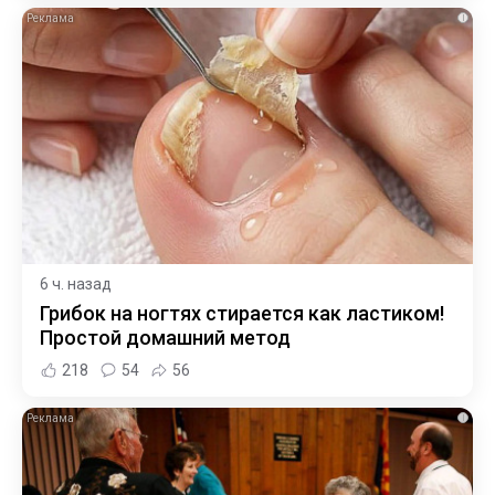
i
6 ч. назад
Грибок на ногтях стирается как ластиком!
Простой домашний метод
218
54
56
i