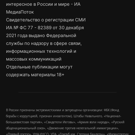
интересное в России и мире - ИА
МедиаПоток
Свидетельство о регистрации СМИ
ИА № ФС 77 - 82389 от 30 декабря
2021 года выдано Федеральной
службы по надзору в сфере связи,
информационных технологий и
массовых коммуникаций
Отдельные публикации могут
содержать материалы 18+
В России признаны экстремистскими и запрещены организации: ФБК (Фонд
борьбы с коррупцией, признан иноагентом), Штабы Навального, «Национал-
большевистская партия», «Свидетели Иеговы», «Армия воли народа», «Русский
общенациональный союз», «Движение против нелегальной иммиграции»,
«Правый сектор», УНА-УНСО, УПА, «Тризуб им. Степана Бандеры», «Мизантропик