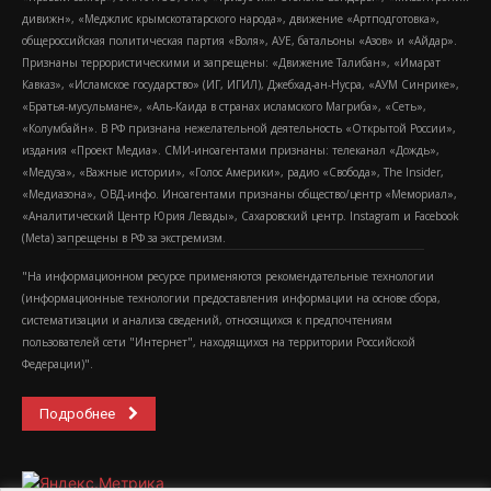
дивижн», «Меджлис крымскотатарского народа», движение «Артподготовка»,
общероссийская политическая партия «Воля», АУЕ, батальоны «Азов» и «Айдар».
Признаны террористическими и запрещены: «Движение Талибан», «Имарат
Кавказ», «Исламское государство» (ИГ, ИГИЛ), Джебхад-ан-Нусра, «АУМ Синрике»,
«Братья-мусульмане», «Аль-Каида в странах исламского Магриба», «Сеть»,
«Колумбайн». В РФ признана нежелательной деятельность «Открытой России»,
издания «Проект Медиа». СМИ-иноагентами признаны: телеканал «Дождь»,
«Медуза», «Важные истории», «Голос Америки», радио «Свобода», The Insider,
«Медиазона», ОВД-инфо. Иноагентами признаны общество/центр «Мемориал»,
«Аналитический Центр Юрия Левады», Сахаровский центр. Instagram и Facebook
(Metа) запрещены в РФ за экстремизм.
"На информационном ресурсе применяются рекомендательные технологии
(информационные технологии предоставления информации на основе сбора,
систематизации и анализа сведений, относящихся к предпочтениям
пользователей сети "Интернет", находящихся на территории Российской
Федерации)".
Подробнее