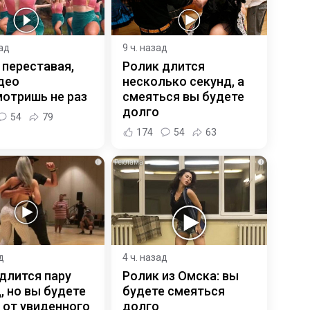
зад
9 ч. назад
 переставая,
Ролик длится
део
несколько секунд, а
отришь не раз
смеяться вы будете
долго
54
79
174
54
63
i
i
д
4 ч. назад
длится пару
Ролик из Омска: вы
, но вы будете
будете смеяться
 от увиденного
долго