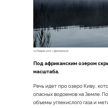
ru.freepik.com / @wirestock
Под африканским озером скр
масштаба.
Речь идет про озеро Киву, кот
опасных водоемов на Земле. П
объемы углекислого газа и ме