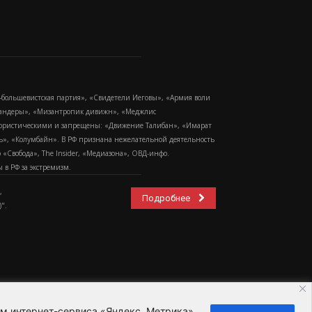
-большевистская партия», «Свидетели Иеговы», «Армия воли
 Бандеры», «Мизантропик дивижн», «Меджлис
еррористическими и запрещены: «Движение Талибан», «Имарат
еть», «Колумбайн». В РФ признана нежелательной деятельность
Свобода», The Insider, «Медиазона», ОВД-инфо.
в РФ за экстремизм.
,
Подробнее
".
ем интернет-сервиса «Яндекс. Метрика»,