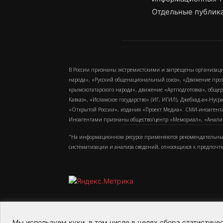
Отдельные публика
В России признаны экстремистскими и запрещены организаци
народа», «Русский общенациональный союз», «Движение про
крымскотатарского народа», движение «Артподготовка», обще
Кавказ», «Исламское государство» (ИГ, ИГИЛ), Джебхад-ан-Ну
«Открытой России», издания «Проект Медиа». СМИ-иноагентам
Иноагентами признаны общество/центр «Мемориал», «Аналитич
"На информационном ресурсе применяются рекомендательные
систематизации и анализа сведений, относящихся к предпочт
Мы используем куки, в том числе в целях сбора статистич