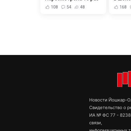
108
54
48
168
Новости Йошкар-Ол
Свидетельство о 
ИА № ФС 77 - 8238
связи,
информационных т