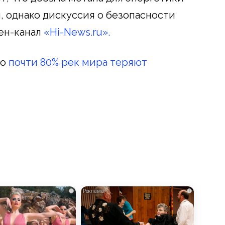
, однако дискуссия о безопасности
ен-канал
«Hi-News.ru».
то
почти 80% рек мира теряют
i
i