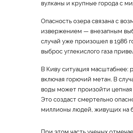
вулканы и крупные города с м
Опасность озера связана с в
извержением — внезапным выбр
случай уже произошел в 1986 г
выброс углекислого газа приве
В Киву ситуация масштабнее: ре
включая горючий метан. В слу
воды может произойти цепная 
Это создаст смертельно опасн
миллионы людей, живущих на б
При этом часть ученых отмечае