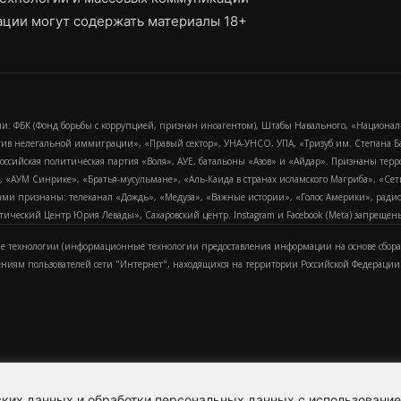
ции могут содержать материалы 18+
и: ФБК (Фонд борьбы с коррупцией, признан иноагентом), Штабы Навального, «Национал
тив нелегальной иммиграции», «Правый сектор», УНА-УНСО, УПА, «Тризуб им. Степана
российская политическая партия «Воля», АУЕ, батальоны «Азов» и «Айдар». Признаны т
сра, «АУМ Синрике», «Братья-мусульмане», «Аль-Каида в странах исламского Магриба», «С
и признаны: телеканал «Дождь», «Медуза», «Важные истории», «Голос Америки», радио «
еский Центр Юрия Левады», Сахаровский центр. Instagram и Facebook (Metа) запрещены 
 технологии (информационные технологии предоставления информации на основе сбора
ениям пользователей сети "Интернет", находящихся на территории Российской Федерации)
еских данных и обработки персональных данных с использовани