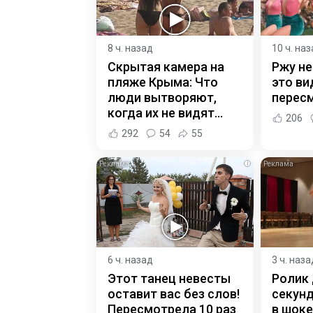
8 ч. назад
10 ч. на
Скрытая камера на
Ржу не
пляже Крыма: Что
это ви
люди вытворяют,
пересм
когда их не видят...
206
292
54
55
i
6 ч. назад
3 ч. наза
Этот танец невесты
Ролик 
оставит вас без слов!
секунд
Пересмотрела 10 раз
в шоке