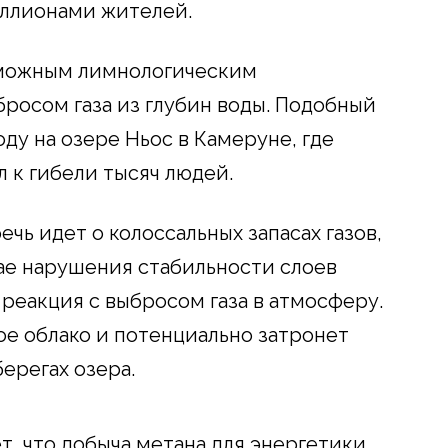
иллионами жителей.
озможным лимнологическим
осом газа из глубин воды. Подобный
оду на озере Ньос в Камеруне, где
л к гибели тысяч людей.
чь идет о колоссальных запасах газов,
чае нарушения стабильности слоев
реакция с выбросом газа в атмосферу.
ое облако и потенциально затронет
ерегах озера.
т, что добыча метана для энергетики