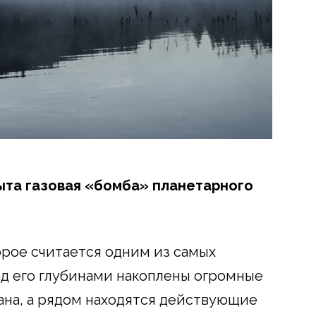
ыта газовая «бомба» планетарного
орое считается одним из самых
од его глубинами накоплены огромные
тана, а рядом находятся действующие