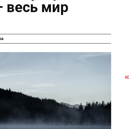
– весь мир
на
Н