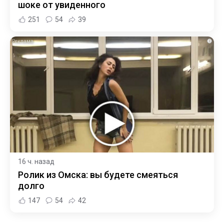
шоке от увиденного
251
54
39
i
16 ч. назад
Ролик из Омска: вы будете смеяться
долго
147
54
42