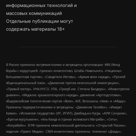
информационных технологий и
массовых коммуникаций
Отдельные публикации могут
содержать материалы 18+
В России признаны экстремистскими и запрещены организации: ФБК (Фонд
борьбы с коррупцией, признан иноагентом), Штабы Навального, «Национал-
большевистская партия», «Свидетели Иеговы», «Армия воли народа», «Русский
общенациональный союз», «Движение против нелегальной иммиграции»,
«Правый сектор», УНА-УНСО, УПА, «Тризуб им. Степана Бандеры», «Мизантропик
дивижн», «Меджлис крымскотатарского народа», движение «Артподготовка»,
общероссийская политическая партия «Воля», АУЕ, батальоны «Азов» и «Айдар».
Признаны террористическими и запрещены: «Движение Талибан», «Имарат
Кавказ», «Исламское государство» (ИГ, ИГИЛ), Джебхад-ан-Нусра, «АУМ Синрике»,
«Братья-мусульмане», «Аль-Каида в странах исламского Магриба», «Сеть»,
«Колумбайн». В РФ признана нежелательной деятельность «Открытой России»,
издания «Проект Медиа». СМИ-иноагентами признаны: телеканал «Дождь»,