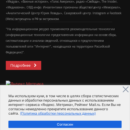
«Медуза», «Важные истории», «Голос Америки», радио «Свобода», The Insider,
«Медиазона», ОВД-инфо. Иноагентами признаны общество/центр «Мемориал»,
«Аналитический Центр Юрия Левады», Сахаровский центр. Instagram и Facebook
(Metа) запрещены в РФ за экстремизм.
"На информационном ресурсе применяются рекомендательные технологии
(информационные технологии предоставления информации на основе сбора,
систематизации и анализа сведений, относящихся к предпочтениям
пользователей сети "Интернет", находящихся на территории Российской
Федерации)".
Подробнее
Мы используем куки, в том числе в целях сбора статистических
данных и обработки персональных данных с использованием
интернет-сервиса «Яндекс. Метрика», Рейтинг Mail.ru. Если Вы не
2015-2026- Информационное агентство МедиаПоток
согласны немедленно прекратите использование данного
сайта.
(Политика обработки персональных данных)
Для справки
Об издании
Пользовательское соглашение
Согласен
Политика обработки персональных данных