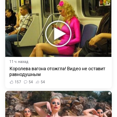
11 ч. назад
Королева вагона отожгла! Видео не оставит
равнодушным
157
54
54
i