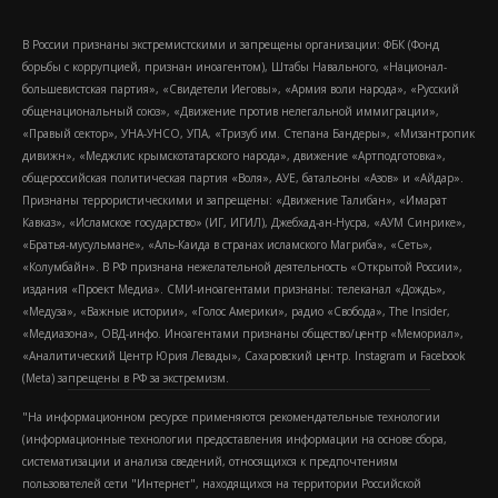
В России признаны экстремистскими и запрещены организации: ФБК (Фонд
борьбы с коррупцией, признан иноагентом), Штабы Навального, «Национал-
большевистская партия», «Свидетели Иеговы», «Армия воли народа», «Русский
общенациональный союз», «Движение против нелегальной иммиграции»,
«Правый сектор», УНА-УНСО, УПА, «Тризуб им. Степана Бандеры», «Мизантропик
дивижн», «Меджлис крымскотатарского народа», движение «Артподготовка»,
общероссийская политическая партия «Воля», АУЕ, батальоны «Азов» и «Айдар».
Признаны террористическими и запрещены: «Движение Талибан», «Имарат
Кавказ», «Исламское государство» (ИГ, ИГИЛ), Джебхад-ан-Нусра, «АУМ Синрике»,
«Братья-мусульмане», «Аль-Каида в странах исламского Магриба», «Сеть»,
«Колумбайн». В РФ признана нежелательной деятельность «Открытой России»,
издания «Проект Медиа». СМИ-иноагентами признаны: телеканал «Дождь»,
«Медуза», «Важные истории», «Голос Америки», радио «Свобода», The Insider,
«Медиазона», ОВД-инфо. Иноагентами признаны общество/центр «Мемориал»,
«Аналитический Центр Юрия Левады», Сахаровский центр. Instagram и Facebook
(Metа) запрещены в РФ за экстремизм.
"На информационном ресурсе применяются рекомендательные технологии
(информационные технологии предоставления информации на основе сбора,
систематизации и анализа сведений, относящихся к предпочтениям
пользователей сети "Интернет", находящихся на территории Российской