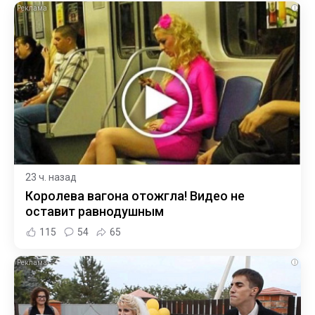
i
23 ч. назад
Королева вагона отожгла! Видео не
оставит равнодушным
115
54
65
i