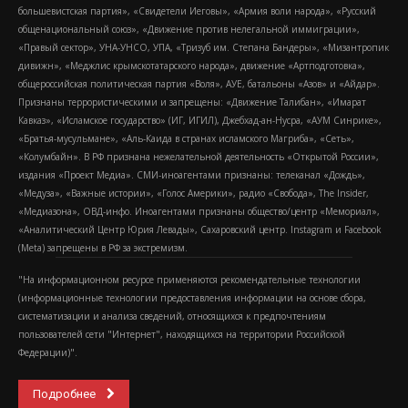
большевистская партия», «Свидетели Иеговы», «Армия воли народа», «Русский
общенациональный союз», «Движение против нелегальной иммиграции»,
«Правый сектор», УНА-УНСО, УПА, «Тризуб им. Степана Бандеры», «Мизантропик
дивижн», «Меджлис крымскотатарского народа», движение «Артподготовка»,
общероссийская политическая партия «Воля», АУЕ, батальоны «Азов» и «Айдар».
Признаны террористическими и запрещены: «Движение Талибан», «Имарат
Кавказ», «Исламское государство» (ИГ, ИГИЛ), Джебхад-ан-Нусра, «АУМ Синрике»,
«Братья-мусульмане», «Аль-Каида в странах исламского Магриба», «Сеть»,
«Колумбайн». В РФ признана нежелательной деятельность «Открытой России»,
издания «Проект Медиа». СМИ-иноагентами признаны: телеканал «Дождь»,
«Медуза», «Важные истории», «Голос Америки», радио «Свобода», The Insider,
«Медиазона», ОВД-инфо. Иноагентами признаны общество/центр «Мемориал»,
«Аналитический Центр Юрия Левады», Сахаровский центр. Instagram и Facebook
(Metа) запрещены в РФ за экстремизм.
"На информационном ресурсе применяются рекомендательные технологии
(информационные технологии предоставления информации на основе сбора,
систематизации и анализа сведений, относящихся к предпочтениям
пользователей сети "Интернет", находящихся на территории Российской
Федерации)".
Подробнее