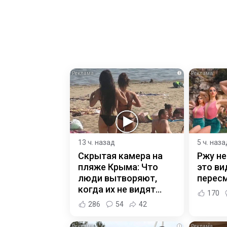
i
13 ч. назад
5 ч. наза
Скрытая камера на
Ржу не
пляже Крыма: Что
это ви
люди вытворяют,
пересм
когда их не видят...
170
286
54
42
i