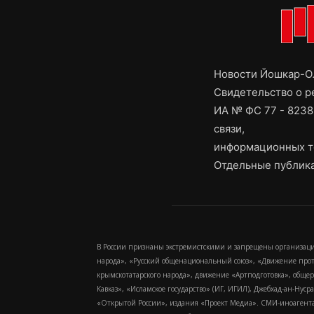
Новости Йошкар-Ол
Свидетельство о 
ИА № ФС 77 - 8238
связи,
информационных т
Отдельные публика
В России признаны экстремистскими и запрещены организаци
народа», «Русский общенациональный союз», «Движение про
крымскотатарского народа», движение «Артподготовка», обще
Кавказ», «Исламское государство» (ИГ, ИГИЛ), Джебхад-ан-Ну
«Открытой России», издания «Проект Медиа». СМИ-иноагентам