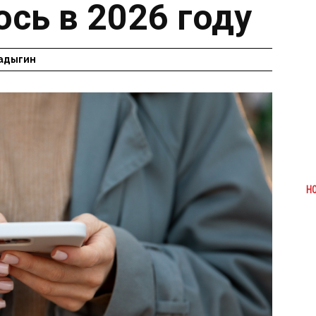
сь в 2026 году
адыгин
Н