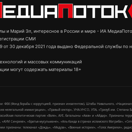
ы и Марий Эл, интересное в России и мире - ИА МедиаПот
регистрации СМИ
9 от 30 декабря 2021 года выдано Федеральной службы по н
ехнологий и массовых коммуникаций
ции могут содержать материалы 18+
и: ФБК (Фонд борьбы с коррупцией, признан иноагентом), Штабы Навального, «Национал
тив нелегальной иммиграции», «Правый сектор», УНА-УНСО, УПА, «Тризуб им. Степана
российская политическая партия «Воля», АУЕ, батальоны «Азов» и «Айдар». Признаны т
сра, «АУМ Синрике», «Братья-мусульмане», «Аль-Каида в странах исламского Магриба», «С
и признаны: телеканал «Дождь», «Медуза», «Важные истории», «Голос Америки», радио «