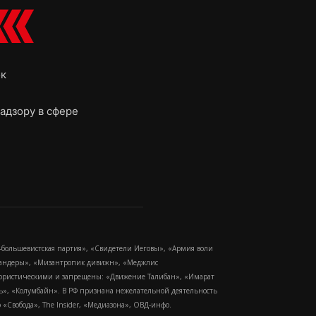
ок
адзору в сфере
-большевистская партия», «Свидетели Иеговы», «Армия воли
 Бандеры», «Мизантропик дивижн», «Меджлис
еррористическими и запрещены: «Движение Талибан», «Имарат
еть», «Колумбайн». В РФ признана нежелательной деятельность
Свобода», The Insider, «Медиазона», ОВД-инфо.