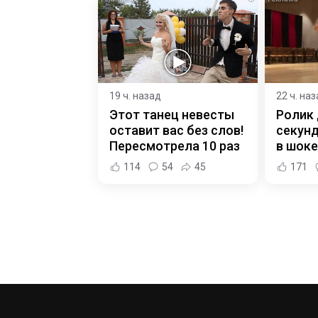
19 ч. назад
22 ч. на
Этот танец невесты
Ролик 
оставит вас без слов!
секунд
Пересмотрела 10 раз
в шоке
114
54
45
171