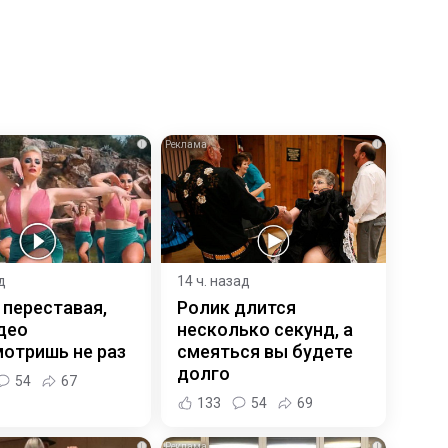
i
i
д
14 ч. назад
 переставая,
Ролик длится
део
несколько секунд, а
отришь не раз
смеяться вы будете
долго
54
67
133
54
69
i
i