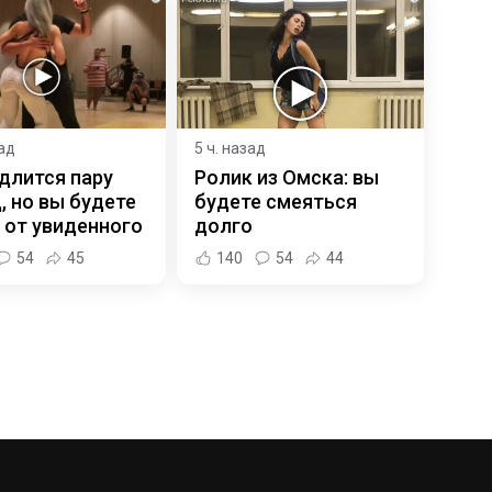
зад
5 ч. назад
длится пару
Ролик из Омска: вы
, но вы будете
будете смеяться
 от увиденного
долго
54
45
140
54
44