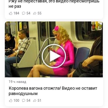
Ржу не переставая, это видео пересмотришь
не раз
184
54
55
i
19 ч. назад
Королева вагона отожгла! Видео не оставит
равнодушным
100
54
51