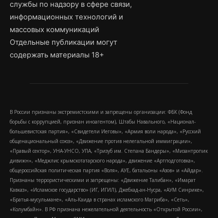
службы по надзору в сфере связи,
информационных технологий и
массовых коммуникаций
Отдельные публикации могут
содержать материалы 18+
В России признаны экстремистскими и запрещены организации: ФБК (Фонд
борьбы с коррупцией, признан иноагентом), Штабы Навального, «Национал-
большевистская партия», «Свидетели Иеговы», «Армия воли народа», «Русский
общенациональный союз», «Движение против нелегальной иммиграции»,
«Правый сектор», УНА-УНСО, УПА, «Тризуб им. Степана Бандеры», «Мизантропик
дивижн», «Меджлис крымскотатарского народа», движение «Артподготовка»,
общероссийская политическая партия «Воля», АУЕ, батальоны «Азов» и «Айдар».
Признаны террористическими и запрещены: «Движение Талибан», «Имарат
Кавказ», «Исламское государство» (ИГ, ИГИЛ), Джебхад-ан-Нусра, «АУМ Синрике»,
«Братья-мусульмане», «Аль-Каида в странах исламского Магриба», «Сеть»,
«Колумбайн». В РФ признана нежелательной деятельность «Открытой России»,