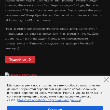
издания «Проект Медиа». СМИ-иноагентами признаны: телеканал «Дождь»,
«Медуза», «Важные истории», «Голос Америки», радио «Свобода», The Insider,
«Медиазона», ОВД-инфо. Иноагентами признаны общество/центр «Мемориал»,
«Аналитический Центр Юрия Левады», Сахаровский центр. Instagram и Facebook
(Metа) запрещены в РФ за экстремизм.
"На информационном ресурсе применяются рекомендательные технологии
(информационные технологии предоставления информации на основе сбора,
систематизации и анализа сведений, относящихся к предпочтениям
пользователей сети "Интернет", находящихся на территории Российской
Федерации)".
Подробнее
Мы используем куки, в том числе в целях сбора статистических
данных и обработки персональных данных с использованием
интернет-сервиса «Яндекс. Метрика», Рейтинг Mail.ru. Если Вы не
2015-2026- Информационное агентство МедиаПоток
согласны немедленно прекратите использование данного
сайта.
(Политика обработки персональных данных)
Для справки
Об издании
Пользовательское соглашение
Согласен