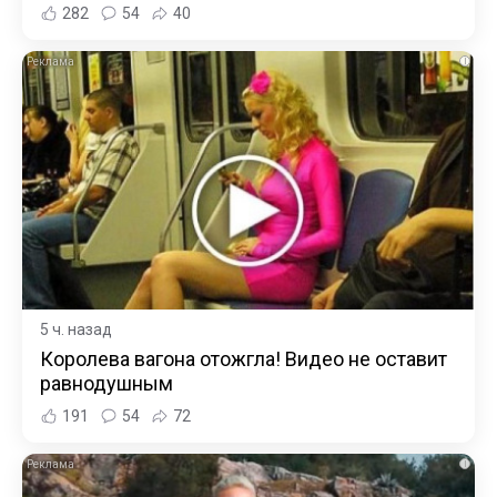
282
54
40
i
5 ч. назад
Королева вагона отожгла! Видео не оставит
равнодушным
191
54
72
i