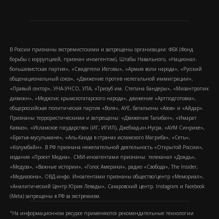
В России признаны экстремистскими и запрещены организации: ФБК (Фонд
борьбы с коррупцией, признан иноагентом), Штабы Навального, «Национал-
большевистская партия», «Свидетели Иеговы», «Армия воли народа», «Русский
общенациональный союз», «Движение против нелегальной иммиграции»,
«Правый сектор», УНА-УНСО, УПА, «Тризуб им. Степана Бандеры», «Мизантропик
дивижн», «Меджлис крымскотатарского народа», движение «Артподготовка»,
общероссийская политическая партия «Воля», АУЕ, батальоны «Азов» и «Айдар».
Признаны террористическими и запрещены: «Движение Талибан», «Имарат
Кавказ», «Исламское государство» (ИГ, ИГИЛ), Джебхад-ан-Нусра, «АУМ Синрике»,
«Братья-мусульмане», «Аль-Каида в странах исламского Магриба», «Сеть»,
«Колумбайн». В РФ признана нежелательной деятельность «Открытой России»,
издания «Проект Медиа». СМИ-иноагентами признаны: телеканал «Дождь»,
«Медуза», «Важные истории», «Голос Америки», радио «Свобода», The Insider,
«Медиазона», ОВД-инфо. Иноагентами признаны общество/центр «Мемориал»,
«Аналитический Центр Юрия Левады», Сахаровский центр. Instagram и Facebook
(Metа) запрещены в РФ за экстремизм.
"На информационном ресурсе применяются рекомендательные технологии