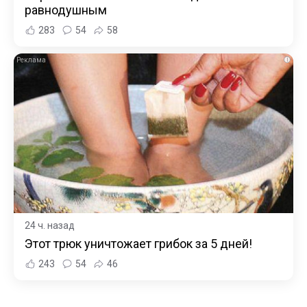
равнодушным
283
54
58
i
24 ч. назад
Этот трюк уничтожает грибок за 5 дней!
243
54
46