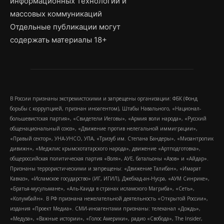
информационных технологий и
массовых коммуникаций
Отдельные публикации могут
содержать материалы 18+
В России признаны экстремистскими и запрещены организации: ФБК (Фонд
борьбы с коррупцией, признан иноагентом), Штабы Навального, «Национал-
большевистская партия», «Свидетели Иеговы», «Армия воли народа», «Русский
общенациональный союз», «Движение против нелегальной иммиграции»,
«Правый сектор», УНА-УНСО, УПА, «Тризуб им. Степана Бандеры», «Мизантропик
дивижн», «Меджлис крымскотатарского народа», движение «Артподготовка»,
общероссийская политическая партия «Воля», АУЕ, батальоны «Азов» и «Айдар».
Признаны террористическими и запрещены: «Движение Талибан», «Имарат
Кавказ», «Исламское государство» (ИГ, ИГИЛ), Джебхад-ан-Нусра, «АУМ Синрике»,
«Братья-мусульмане», «Аль-Каида в странах исламского Магриба», «Сеть»,
«Колумбайн». В РФ признана нежелательной деятельность «Открытой России»,
издания «Проект Медиа». СМИ-иноагентами признаны: телеканал «Дождь»,
«Медуза», «Важные истории», «Голос Америки», радио «Свобода», The Insider,