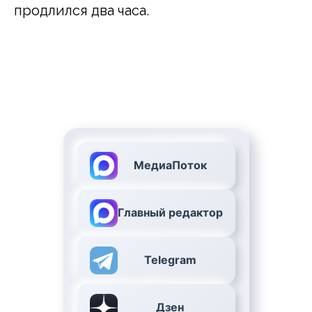
продлился два часа.
МедиаПоток
Главный редактор
Telegram
Дзен