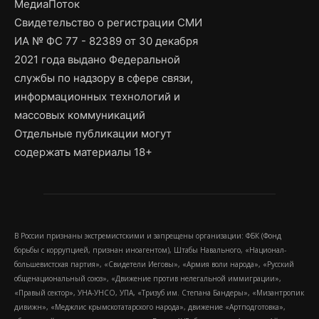
МедиаПоток
Свидетельство о регистрации СМИ
ИА № ФС 77 - 82389 от 30 декабря
2021 года выдано Федеральной
службы по надзору в сфере связи,
информационных технологий и
массовых коммуникаций
Отдельные публикации могут
содержать материалы 18+
В России признаны экстремистскими и запрещены организации: ФБК (Фонд
борьбы с коррупцией, признан иноагентом), Штабы Навального, «Национал-
большевистская партия», «Свидетели Иеговы», «Армия воли народа», «Русский
общенациональный союз», «Движение против нелегальной иммиграции»,
«Правый сектор», УНА-УНСО, УПА, «Тризуб им. Степана Бандеры», «Мизантропик
дивижн», «Меджлис крымскотатарского народа», движение «Артподготовка»,