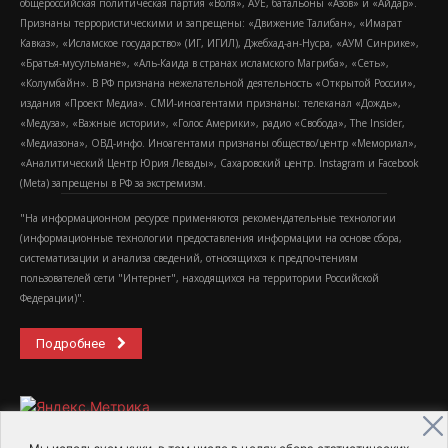
общероссийская политическая партия «Воля», АУЕ, батальоны «Азов» и «Айдар».
Признаны террористическими и запрещены: «Движение Талибан», «Имарат
Кавказ», «Исламское государство» (ИГ, ИГИЛ), Джебхад-ан-Нусра, «АУМ Синрике»,
«Братья-мусульмане», «Аль-Каида в странах исламского Магриба», «Сеть»,
«Колумбайн». В РФ признана нежелательной деятельность «Открытой России»,
издания «Проект Медиа». СМИ-иноагентами признаны: телеканал «Дождь»,
«Медуза», «Важные истории», «Голос Америки», радио «Свобода», The Insider,
«Медиазона», ОВД-инфо. Иноагентами признаны общество/центр «Мемориал»,
«Аналитический Центр Юрия Левады», Сахаровский центр. Instagram и Facebook
(Metа) запрещены в РФ за экстремизм.
"На информационном ресурсе применяются рекомендательные технологии
(информационные технологии предоставления информации на основе сбора,
систематизации и анализа сведений, относящихся к предпочтениям
пользователей сети "Интернет", находящихся на территории Российской
Федерации)".
Подробнее