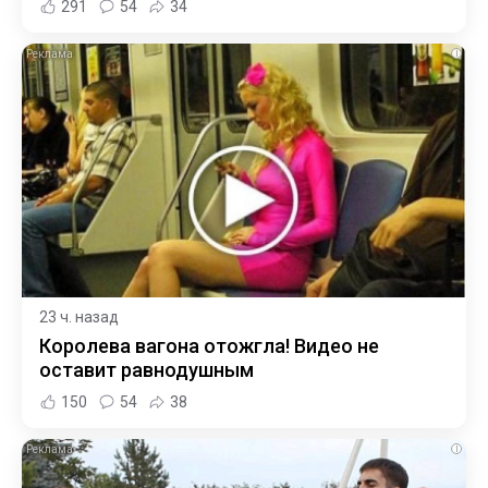
291
54
34
i
23 ч. назад
Королева вагона отожгла! Видео не
оставит равнодушным
150
54
38
i