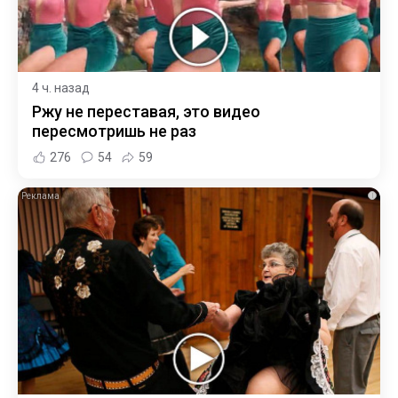
4 ч. назад
Ржу не переставая, это видео
пересмотришь не раз
276
54
59
i