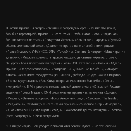
В России признаны экстремистскими и запрещены организации: ФБК (Фонд
борьбы с коррупцией, признан иноагентом), Штабы Навального, «Национал-
большевистская партия», «Свидетели Иеговы», «Армия воли народа», «Русский
общенациональный союз», «Движение против нелегальной иммиграции»,
«Правый сектор», УНА-УНСО, УПА, «Тризуб им. Степана Бандеры», «Мизантропик
дивижн», «Меджлис крымскотатарского народа», движение «Артподготовка»,
общероссийская политическая партия «Воля», АУЕ, батальоны «Азов» и «Айдар».
Признаны террористическими и запрещены: «Движение Талибан», «Имарат
Кавказ», «Исламское государство» (ИГ, ИГИЛ), Джебхад-ан-Нусра, «АУМ Синрике»,
«Братья-мусульмане», «Аль-Каида в странах исламского Магриба», «Сеть»,
«Колумбайн». В РФ признана нежелательной деятельность «Открытой России»,
издания «Проект Медиа». СМИ-иноагентами признаны: телеканал «Дождь»,
«Медуза», «Важные истории», «Голос Америки», радио «Свобода», The Insider,
«Медиазона», ОВД-инфо. Иноагентами признаны общество/центр «Мемориал»,
«Аналитический Центр Юрия Левады», Сахаровский центр. Instagram и Facebook
(Metа) запрещены в РФ за экстремизм.
"На информационном ресурсе применяются рекомендательные технологии