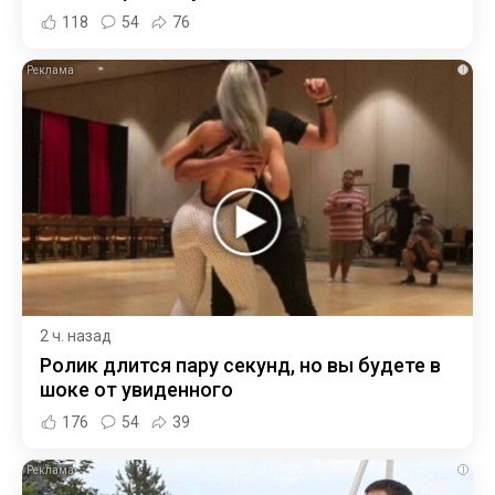
118
54
76
i
2 ч. назад
Ролик длится пару секунд, но вы будете в
шоке от увиденного
176
54
39
i