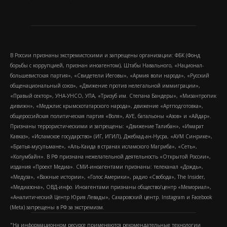
В России признаны экстремистскими и запрещены организации: ФБК (Фонд
борьбы с коррупцией, признан иноагентом), Штабы Навального, «Национал-
большевистская партия», «Свидетели Иеговы», «Армия воли народа», «Русский
общенациональный союз», «Движение против нелегальной иммиграции»,
«Правый сектор», УНА-УНСО, УПА, «Тризуб им. Степана Бандеры», «Мизантропик
дивижн», «Меджлис крымскотатарского народа», движение «Артподготовка»,
общероссийская политическая партия «Воля», АУЕ, батальоны «Азов» и «Айдар».
Признаны террористическими и запрещены: «Движение Талибан», «Имарат
Кавказ», «Исламское государство» (ИГ, ИГИЛ), Джебхад-ан-Нусра, «АУМ Синрике»,
«Братья-мусульмане», «Аль-Каида в странах исламского Магриба», «Сеть»,
«Колумбайн». В РФ признана нежелательной деятельность «Открытой России»,
издания «Проект Медиа». СМИ-иноагентами признаны: телеканал «Дождь»,
«Медуза», «Важные истории», «Голос Америки», радио «Свобода», The Insider,
«Медиазона», ОВД-инфо. Иноагентами признаны общество/центр «Мемориал»,
«Аналитический Центр Юрия Левады», Сахаровский центр. Instagram и Facebook
(Metа) запрещены в РФ за экстремизм.
"На информационном ресурсе применяются рекомендательные технологии