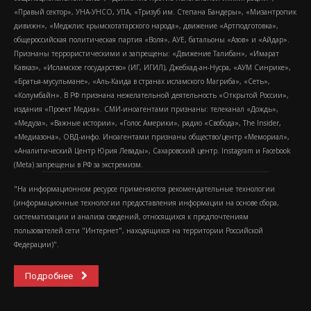
«Правый сектор», УНА-УНСО, УПА, «Тризуб им. Степана Бандеры», «Мизантропик
дивижн», «Меджлис крымскотатарского народа», движение «Артподготовка»,
общероссийская политическая партия «Воля», АУЕ, батальоны «Азов» и «Айдар».
Признаны террористическими и запрещены: «Движение Талибан», «Имарат
Кавказ», «Исламское государство» (ИГ, ИГИЛ), Джебхад-ан-Нусра, «АУМ Синрике»,
«Братья-мусульмане», «Аль-Каида в странах исламского Магриба», «Сеть»,
«Колумбайн». В РФ признана нежелательной деятельность «Открытой России»,
издания «Проект Медиа». СМИ-иноагентами признаны: телеканал «Дождь»,
«Медуза», «Важные истории», «Голос Америки», радио «Свобода», The Insider,
«Медиазона», ОВД-инфо. Иноагентами признаны общество/центр «Мемориал»,
«Аналитический Центр Юрия Левады», Сахаровский центр. Instagram и Facebook
(Metа) запрещены в РФ за экстремизм.
"На информационном ресурсе применяются рекомендательные технологии
(информационные технологии предоставления информации на основе сбора,
систематизации и анализа сведений, относящихся к предпочтениям
пользователей сети "Интернет", находящихся на территории Российской
Федерации)".
Подробнее