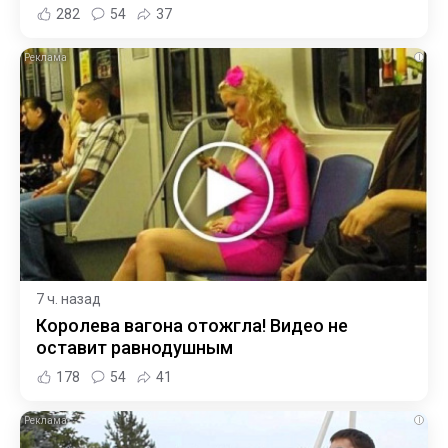
282
54
37
i
7 ч. назад
Королева вагона отожгла! Видео не
оставит равнодушным
178
54
41
i