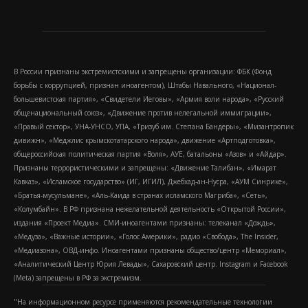
В России признаны экстремистскими и запрещены организации: ФБК (Фонд
борьбы с коррупцией, признан иноагентом), Штабы Навального, «Национал-
большевистская партия», «Свидетели Иеговы», «Армия воли народа», «Русский
общенациональный союз», «Движение против нелегальной иммиграции»,
«Правый сектор», УНА-УНСО, УПА, «Тризуб им. Степана Бандеры», «Мизантропик
дивижн», «Меджлис крымскотатарского народа», движение «Артподготовка»,
общероссийская политическая партия «Воля», АУЕ, батальоны «Азов» и «Айдар».
Признаны террористическими и запрещены: «Движение Талибан», «Имарат
Кавказ», «Исламское государство» (ИГ, ИГИЛ), Джебхад-ан-Нусра, «АУМ Синрике»,
«Братья-мусульмане», «Аль-Каида в странах исламского Магриба», «Сеть»,
«Колумбайн». В РФ признана нежелательной деятельность «Открытой России»,
издания «Проект Медиа». СМИ-иноагентами признаны: телеканал «Дождь»,
«Медуза», «Важные истории», «Голос Америки», радио «Свобода», The Insider,
«Медиазона», ОВД-инфо. Иноагентами признаны общество/центр «Мемориал»,
«Аналитический Центр Юрия Левады», Сахаровский центр. Instagram и Facebook
(Metа) запрещены в РФ за экстремизм.
"На информационном ресурсе применяются рекомендательные технологии