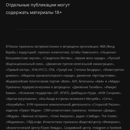
Отдельные публикации могут
содержать материалы 18+
В России признаны экстремистскими и запрещены организации: ФБК (Фонд
борьбы с коррупцией, признан иноагентом), Штабы Навального, «Национал-
большевистская партия», «Свидетели Иеговы», «Армия воли народа», «Русский
общенациональный союз», «Движение против нелегальной иммиграции»,
«Правый сектор», УНА-УНСО, УПА, «Тризуб им. Степана Бандеры», «Мизантропик
дивижн», «Меджлис крымскотатарского народа», движение «Артподготовка»,
общероссийская политическая партия «Воля», АУЕ, батальоны «Азов» и «Айдар».
Признаны террористическими и запрещены: «Движение Талибан», «Имарат
Кавказ», «Исламское государство» (ИГ, ИГИЛ), Джебхад-ан-Нусра, «АУМ Синрике»,
«Братья-мусульмане», «Аль-Каида в странах исламского Магриба», «Сеть»,
«Колумбайн». В РФ признана нежелательной деятельность «Открытой России»,
издания «Проект Медиа». СМИ-иноагентами признаны: телеканал «Дождь»,
«Медуза», «Важные истории», «Голос Америки», радио «Свобода», The Insider,
«Медиазона», ОВД-инфо. Иноагентами признаны общество/центр «Мемориал»,
«Аналитический Центр Юрия Левады», Сахаровский центр. Instagram и Facebook