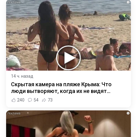
i
14 ч. назад
Скрытая камера на пляже Крыма: Что
люди вытворяют, когда их не видят...
240
54
73
i