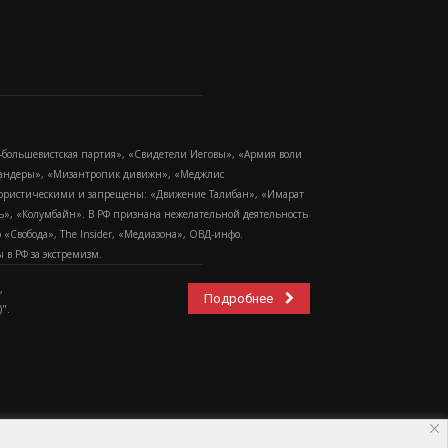
-большевистская партия», «Свидетели Иеговы», «Армия воли
 Бандеры», «Мизантропик дивижн», «Меджлис
еррористическими и запрещены: «Движение Талибан», «Имарат
еть», «Колумбайн». В РФ признана нежелательной деятельность
Свобода», The Insider, «Медиазона», ОВД-инфо.
в РФ за экстремизм.
,
Подробнее
".