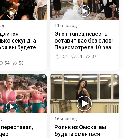
зад
11 ч. назад
 длится
Этот танец невесты
ько секунд, а
оставит вас без слов!
ся вы будете
Пересмотрела 10 раз
154
54
37
54
58
i
i
д
16 ч. назад
 переставая,
Ролик из Омска: вы
део
будете смеяться