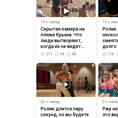
19 ч. назад
15 ч. на
Скрытая камера на
Ролик
пляже Крыма: Что
нескол
люди вытворяют,
смеять
когда их не видят...
долго
211
54
80
116
i
22 ч. назад
2 ч. наза
Ролик длится пару
Ржу не
секунд, но вы будете
это ви