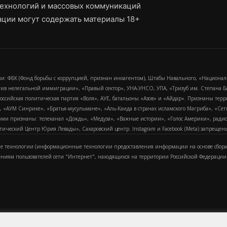
ехнологий и массовых коммуникаций
ции могут содержать материалы 18+
и: ФБК (Фонд борьбы с коррупцией, признан иноагентом), Штабы Навального, «Национал
тив нелегальной иммиграции», «Правый сектор», УНА-УНСО, УПА, «Тризуб им. Степана
российская политическая партия «Воля», АУЕ, батальоны «Азов» и «Айдар». Признаны т
сра, «АУМ Синрике», «Братья-мусульмане», «Аль-Каида в странах исламского Магриба», «С
и признаны: телеканал «Дождь», «Медуза», «Важные истории», «Голос Америки», радио «
еский Центр Юрия Левады», Сахаровский центр. Instagram и Facebook (Metа) запрещены 
 технологии (информационные технологии предоставления информации на основе сбора
ениям пользователей сети "Интернет", находящихся на территории Российской Федерации)