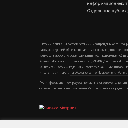
информационных т
Отдельные публика
В России признаны экстремистскими и запрещены организаци
народа», «Русский общенациональный союз», «Движение про
крымскотатарского народа», движение «Артподготовка», обще
Кавказ», «Исламское государство» (ИГ, ИГИЛ), Джебхад-ан-Ну
«Открытой России», издания «Проект Медиа». СМИ-иноагентам
Иноагентами признаны общество/центр «Мемориал», «Аналитич
"На информационном ресурсе применяются рекомендательные
систематизации и анализа сведений, относящихся к предпочт