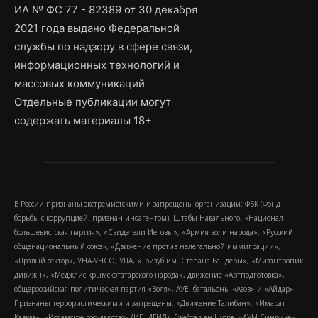
ИА № ФС 77 - 82389 от 30 декабря
2021 года выдано Федеральной
службы по надзору в сфере связи,
информационных технологий и
массовых коммуникаций
Отдельные публикации могут
содержать материалы 18+
В России признаны экстремистскими и запрещены организации: ФБК (Фонд
борьбы с коррупцией, признан иноагентом), Штабы Навального, «Национал-
большевистская партия», «Свидетели Иеговы», «Армия воли народа», «Русский
общенациональный союз», «Движение против нелегальной иммиграции»,
«Правый сектор», УНА-УНСО, УПА, «Тризуб им. Степана Бандеры», «Мизантропик
дивижн», «Меджлис крымскотатарского народа», движение «Артподготовка»,
общероссийская политическая партия «Воля», АУЕ, батальоны «Азов» и «Айдар».
Признаны террористическими и запрещены: «Движение Талибан», «Имарат
Кавказ», «Исламское государство» (ИГ, ИГИЛ), Джебхад-ан-Нусра, «АУМ Синрике»,