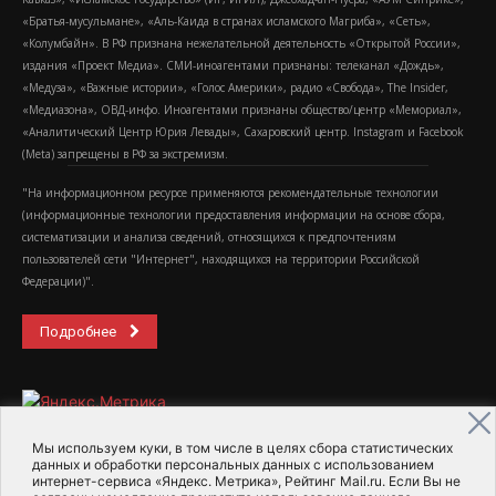
«Братья-мусульмане», «Аль-Каида в странах исламского Магриба», «Сеть»,
«Колумбайн». В РФ признана нежелательной деятельность «Открытой России»,
издания «Проект Медиа». СМИ-иноагентами признаны: телеканал «Дождь»,
«Медуза», «Важные истории», «Голос Америки», радио «Свобода», The Insider,
«Медиазона», ОВД-инфо. Иноагентами признаны общество/центр «Мемориал»,
«Аналитический Центр Юрия Левады», Сахаровский центр. Instagram и Facebook
(Metа) запрещены в РФ за экстремизм.
"На информационном ресурсе применяются рекомендательные технологии
(информационные технологии предоставления информации на основе сбора,
систематизации и анализа сведений, относящихся к предпочтениям
пользователей сети "Интернет", находящихся на территории Российской
Федерации)".
Подробнее
Мы используем куки, в том числе в целях сбора статистических
данных и обработки персональных данных с использованием
интернет-сервиса «Яндекс. Метрика», Рейтинг Mail.ru. Если Вы не