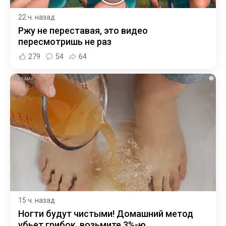
22 ч. назад
Ржу не переставая, это видео
пересмотришь не раз
279
54
64
i
15 ч. назад
Ногти будут чистыми! Домашний метод
убьет грибок, возьмите 3%-ю…