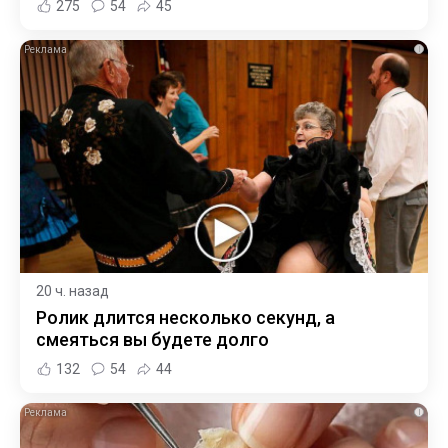
275
54
45
i
20 ч. назад
Ролик длится несколько секунд, а
смеяться вы будете долго
132
54
44
i