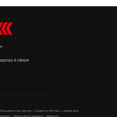
ок
адзору в сфере
-большевистская партия», «Свидетели Иеговы», «Армия воли
 Бандеры», «Мизантропик дивижн», «Меджлис