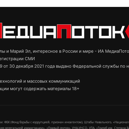
ы и Марий Эл, интересное в России и мире - ИА МедиаПот
регистрации СМИ
9 от 30 декабря 2021 года выдано Федеральной службы по н
ехнологий и массовых коммуникаций
ции могут содержать материалы 18+
и: ФБК (Фонд борьбы с коррупцией, признан иноагентом), Штабы Навального, «Национал
тив нелегальной иммиграции», «Правый сектор», УНА-УНСО, УПА, «Тризуб им. Степана