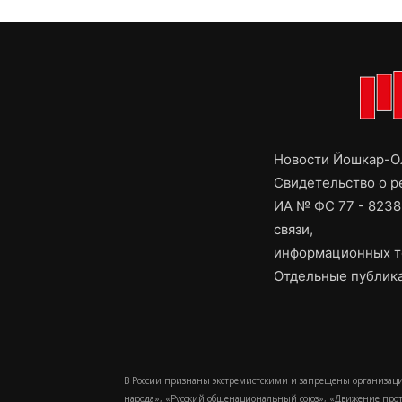
Новости Йошкар-Ол
Свидетельство о 
ИА № ФС 77 - 8238
связи,
информационных т
Отдельные публика
В России признаны экстремистскими и запрещены организаци
народа», «Русский общенациональный союз», «Движение про