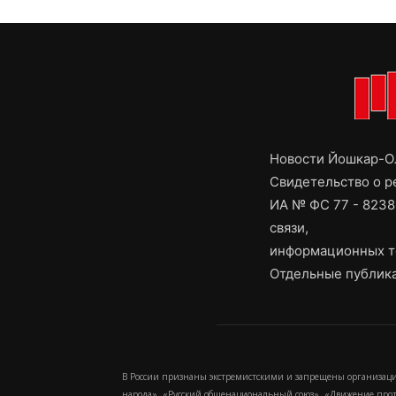
Новости Йошкар-Ол
Свидетельство о 
ИА № ФС 77 - 8238
связи,
информационных т
Отдельные публика
В России признаны экстремистскими и запрещены организаци
народа», «Русский общенациональный союз», «Движение про