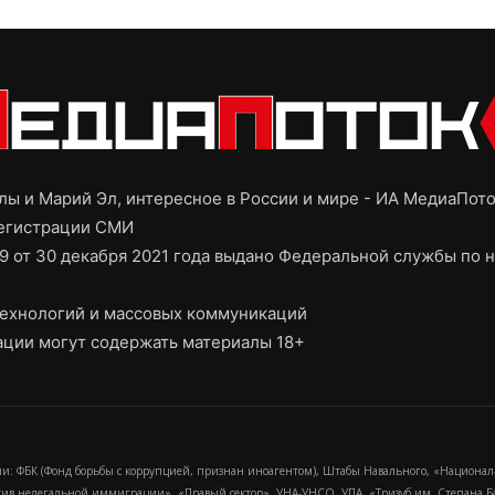
ы и Марий Эл, интересное в России и мире - ИА МедиаПот
регистрации СМИ
9 от 30 декабря 2021 года выдано Федеральной службы по н
ехнологий и массовых коммуникаций
ции могут содержать материалы 18+
и: ФБК (Фонд борьбы с коррупцией, признан иноагентом), Штабы Навального, «Национал
тив нелегальной иммиграции», «Правый сектор», УНА-УНСО, УПА, «Тризуб им. Степана