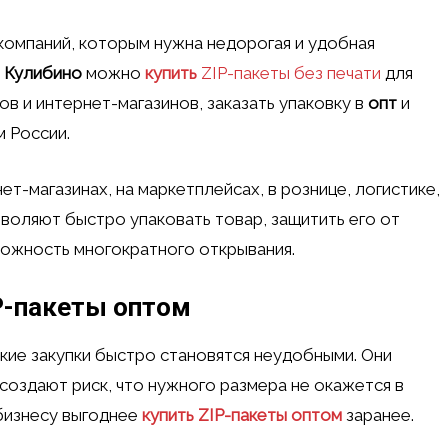
компаний, которым нужна недорогая и удобная
е Кулибино
можно
купить
ZIP-пакеты без печати
для
ов и интернет-магазинов, заказать упаковку в
опт
и
м России.
ет-магазинах, на маркетплейсах, в рознице, логистике,
зволяют быстро упаковать товар, защитить его от
можность многократного открывания.
P-пакеты оптом
лкие закупки быстро становятся неудобными. Они
оздают риск, что нужного размера не окажется в
 бизнесу выгоднее
купить ZIP-пакеты оптом
заранее.