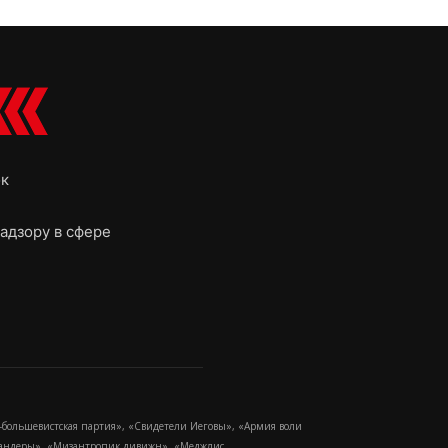
ок
адзору в сфере
-большевистская партия», «Свидетели Иеговы», «Армия воли
 Бандеры», «Мизантропик дивижн», «Меджлис