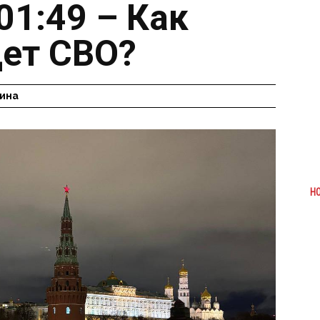
01:49 – Как
ет СВО?
ина
Н