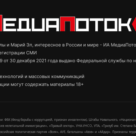
ы и Марий Эл, интересное в России и мире - ИА МедиаПот
регистрации СМИ
9 от 30 декабря 2021 года выдано Федеральной службы по н
ехнологий и массовых коммуникаций
ции могут содержать материалы 18+
и: ФБК (Фонд борьбы с коррупцией, признан иноагентом), Штабы Навального, «Национал
тив нелегальной иммиграции», «Правый сектор», УНА-УНСО, УПА, «Тризуб им. Степана
российская политическая партия «Воля», АУЕ, батальоны «Азов» и «Айдар». Признаны т