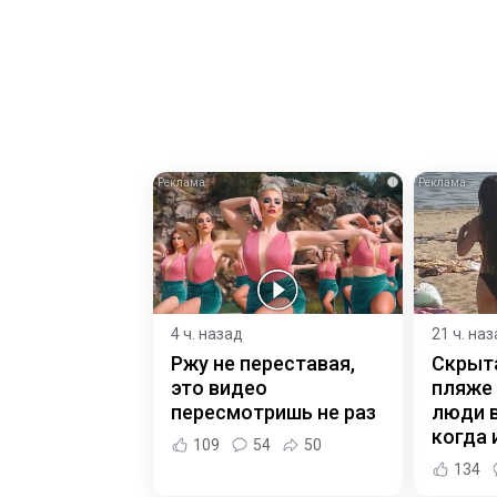
i
4 ч. назад
21 ч. на
Ржу не переставая,
Скрыт
это видео
пляже
пересмотришь не раз
люди 
когда и
109
54
50
134