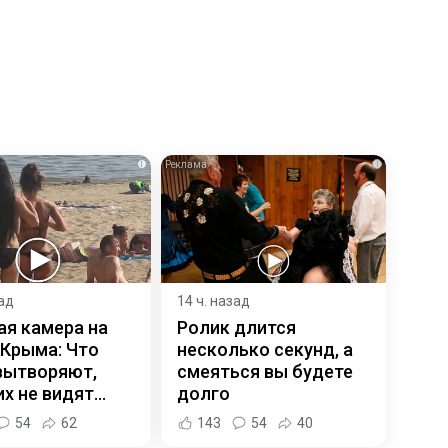
i
i
зад
14 ч. назад
ая камера на
Ролик длится
 Крыма: Что
несколько секунд, а
вытворяют,
смеяться вы будете
х не видят...
долго
54
62
143
54
40