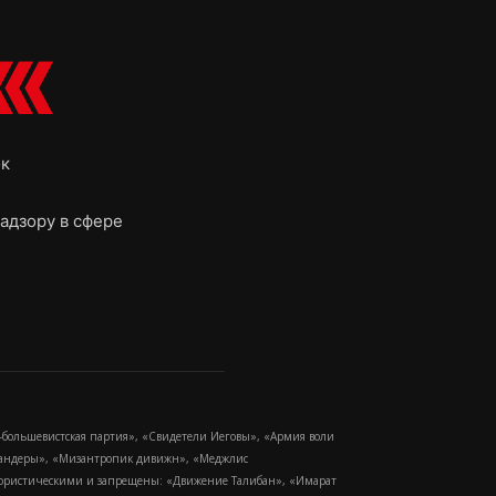
ок
адзору в сфере
-большевистская партия», «Свидетели Иеговы», «Армия воли
 Бандеры», «Мизантропик дивижн», «Меджлис
еррористическими и запрещены: «Движение Талибан», «Имарат