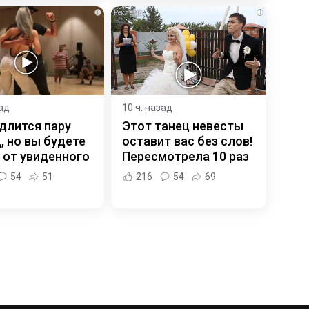
i
i
зад
10 ч. назад
длится пару
Этот танец невесты
, но вы будете
оставит вас без слов!
 от увиденного
Пересмотрела 10 раз
54
51
216
54
69