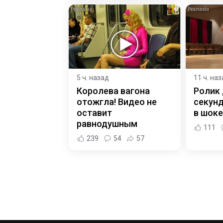
i
5 ч. назад
11 ч. на
Королева вагона
Ролик 
отожгла! Видео не
секунд
оставит
в шоке
равнодушным
111
239
54
57