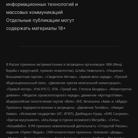
информационных технологий и
массовых коммуникаций
Отдельные публикации могут
содержать материалы 18+
В России признаны экстремистскими и запрещены организации: ФБК (Фонд
борьбы с коррупцией, признан иноагентом), Штабы Навального, «Национал-
большевистская партия», «Свидетели Иеговы», «Армия воли народа», «Русский
общенациональный союз», «Движение против нелегальной иммиграции»,
«Правый сектор», УНА-УНСО, УПА, «Тризуб им. Степана Бандеры», «Мизантропик
дивижн», «Меджлис крымскотатарского народа», движение «Артподготовка»,
общероссийская политическая партия «Воля», АУЕ, батальоны «Азов» и «Айдар».
Признаны террористическими и запрещены: «Движение Талибан», «Имарат
Кавказ», «Исламское государство» (ИГ, ИГИЛ), Джебхад-ан-Нусра, «АУМ Синрике»,
«Братья-мусульмане», «Аль-Каида в странах исламского Магриба», «Сеть»,
«Колумбайн». В РФ признана нежелательной деятельность «Открытой России»,
издания «Проект Медиа». СМИ-иноагентами признаны: телеканал «Дождь»,