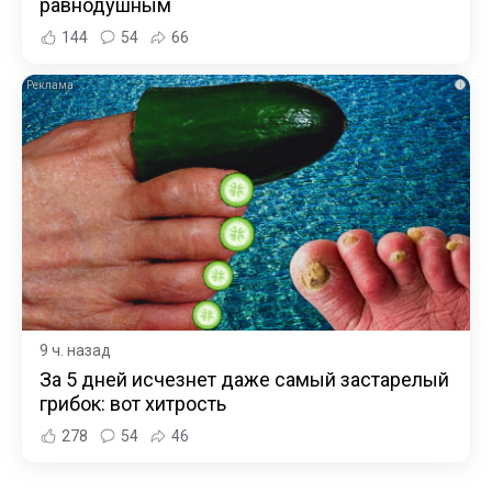
равнодушным
144
54
66
i
9 ч. назад
За 5 дней исчезнет даже самый застарелый
грибок: вот хитрость
278
54
46