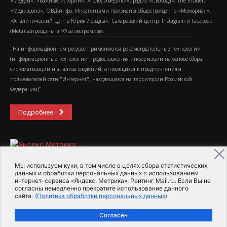
«Медуза», «Важные истории», «Голос Америки», радио «Свобода», The Insider,
«Медиазона», ОВД-инфо. Иноагентами признаны общество/центр «Мемориал»,
«Аналитический Центр Юрия Левады», Сахаровский центр. Instagram и Facebook
(Metа) запрещены в РФ за экстремизм.
"На информационном ресурсе применяются рекомендательные технологии
(информационные технологии предоставления информации на основе сбора,
систематизации и анализа сведений, относящихся к предпочтениям
пользователей сети "Интернет", находящихся на территории Российской
Федерации)".
Подробнее
Мы используем куки, в том числе в целях сбора статистических
данных и обработки персональных данных с использованием
интернет-сервиса «Яндекс. Метрика», Рейтинг Mail.ru. Если Вы не
2015-2026- Информационное агентство МедиаПоток
согласны немедленно прекратите использование данного
сайта.
(Политика обработки персональных данных)
Для справки
Об издании
Пользовательское соглашение
Согласен
Политика обработки персональных данных