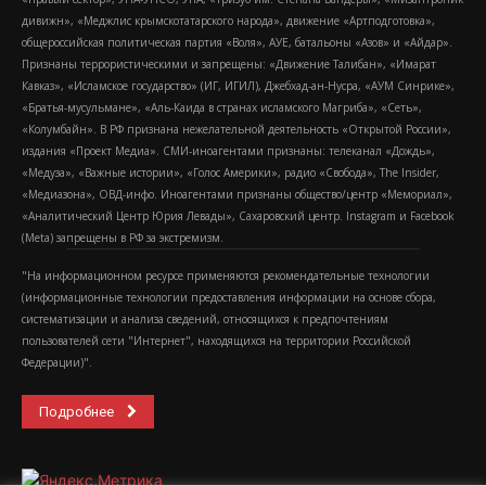
дивижн», «Меджлис крымскотатарского народа», движение «Артподготовка»,
общероссийская политическая партия «Воля», АУЕ, батальоны «Азов» и «Айдар».
Признаны террористическими и запрещены: «Движение Талибан», «Имарат
Кавказ», «Исламское государство» (ИГ, ИГИЛ), Джебхад-ан-Нусра, «АУМ Синрике»,
«Братья-мусульмане», «Аль-Каида в странах исламского Магриба», «Сеть»,
«Колумбайн». В РФ признана нежелательной деятельность «Открытой России»,
издания «Проект Медиа». СМИ-иноагентами признаны: телеканал «Дождь»,
«Медуза», «Важные истории», «Голос Америки», радио «Свобода», The Insider,
«Медиазона», ОВД-инфо. Иноагентами признаны общество/центр «Мемориал»,
«Аналитический Центр Юрия Левады», Сахаровский центр. Instagram и Facebook
(Metа) запрещены в РФ за экстремизм.
"На информационном ресурсе применяются рекомендательные технологии
(информационные технологии предоставления информации на основе сбора,
систематизации и анализа сведений, относящихся к предпочтениям
пользователей сети "Интернет", находящихся на территории Российской
Федерации)".
Подробнее