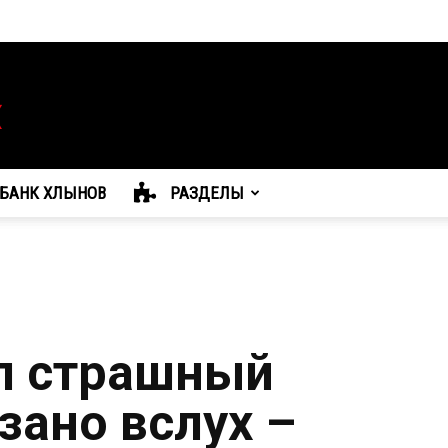
БАНК ХЛЫНОВ
РАЗДЕЛЫ
л страшный
зано вслух –