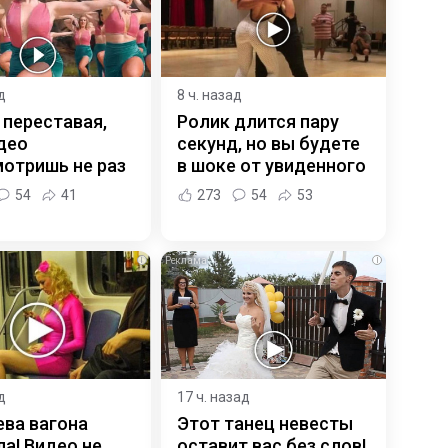
д
8 ч. назад
 переставая,
Ролик длится пару
део
секунд, но вы будете
отришь не раз
в шоке от увиденного
54
41
273
54
53
i
i
д
17 ч. назад
ева вагона
Этот танец невесты
а! Видео не
оставит вас без слов!