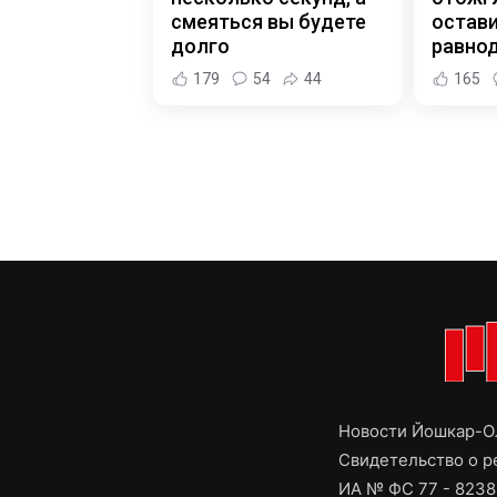
смеяться вы будете
остав
долго
равно
179
54
44
165
Новости Йошкар-Ол
Свидетельство о 
ИА № ФС 77 - 8238