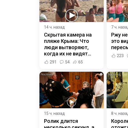
14 ч. назад
7 ч. наза
Скрытая камера на
Ржу не
пляже Крыма: Что
это ви
люди вытворяют,
пересм
когда их не видят...
223
291
54
65
i
15 ч. назад
8 ч. наза
Ролик длится
Корол
несколько секунд, а
отожгл