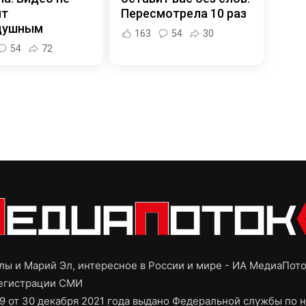
ит
Пересмотрела 10 раз
душным
163
54
30
54
72
ы и Марий Эл, интересное в России и мире - ИА МедиаПот
регистрации СМИ
9 от 30 декабря 2021 года выдано Федеральной службы по н