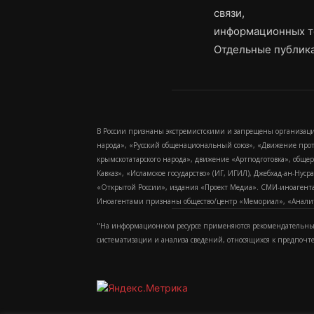
связи,
информационных т
Отдельные публика
В России признаны экстремистскими и запрещены организаци
народа», «Русский общенациональный союз», «Движение про
крымскотатарского народа», движение «Артподготовка», обще
Кавказ», «Исламское государство» (ИГ, ИГИЛ), Джебхад-ан-Ну
«Открытой России», издания «Проект Медиа». СМИ-иноагентам
Иноагентами признаны общество/центр «Мемориал», «Аналитич
"На информационном ресурсе применяются рекомендательные
систематизации и анализа сведений, относящихся к предпочт