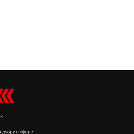
ок
адзору в сфере