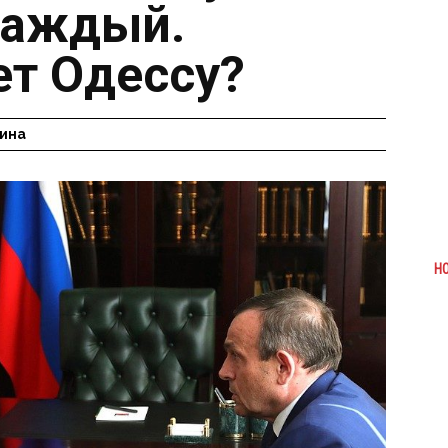
каждый.
ет Одессу?
ина
Н