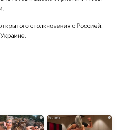
и.
открытого столкновения с Россией,
 Украине.
i
i