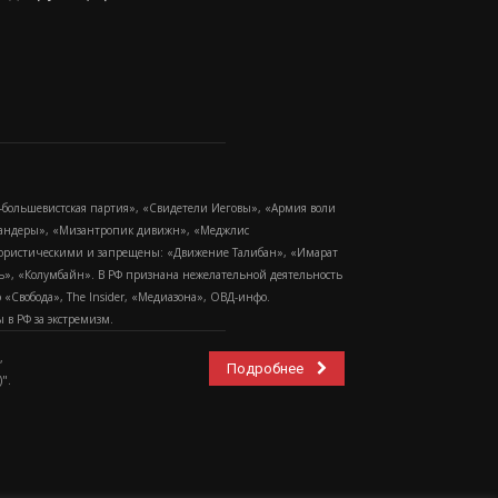
-большевистская партия», «Свидетели Иеговы», «Армия воли
 Бандеры», «Мизантропик дивижн», «Меджлис
еррористическими и запрещены: «Движение Талибан», «Имарат
еть», «Колумбайн». В РФ признана нежелательной деятельность
Свобода», The Insider, «Медиазона», ОВД-инфо.
в РФ за экстремизм.
,
Подробнее
".