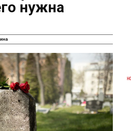
го нужна
гина
Н