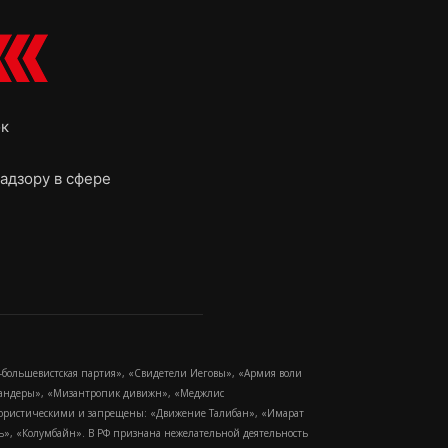
ок
адзору в сфере
-большевистская партия», «Свидетели Иеговы», «Армия воли
 Бандеры», «Мизантропик дивижн», «Меджлис
еррористическими и запрещены: «Движение Талибан», «Имарат
еть», «Колумбайн». В РФ признана нежелательной деятельность