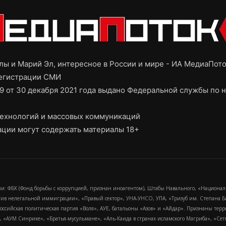
ы и Марий Эл, интересное в России и мире - ИА МедиаПот
регистрации СМИ
9 от 30 декабря 2021 года выдано Федеральной службы по н
ехнологий и массовых коммуникаций
ции могут содержать материалы 18+
и: ФБК (Фонд борьбы с коррупцией, признан иноагентом), Штабы Навального, «Национал
тив нелегальной иммиграции», «Правый сектор», УНА-УНСО, УПА, «Тризуб им. Степана
российская политическая партия «Воля», АУЕ, батальоны «Азов» и «Айдар». Признаны т
сра, «АУМ Синрике», «Братья-мусульмане», «Аль-Каида в странах исламского Магриба», «С