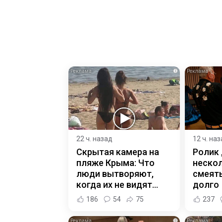
i
22 ч. назад
12 ч. на
Скрытая камера на
Ролик
пляже Крыма: Что
нескол
люди вытворяют,
смеять
когда их не видят...
долго
186
54
75
237
i