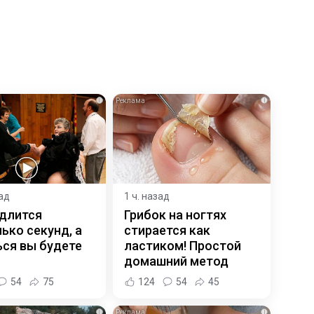
i
i
зад
1 ч. назад
 длится
Грибок на ногтях
ько секунд, а
стирается как
ся вы будете
ластиком! Простой
домашний метод
54
75
124
54
45
i
i