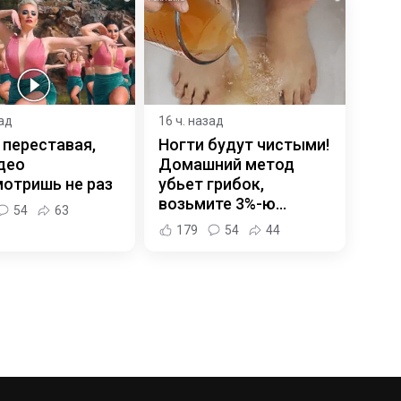
зад
16 ч. назад
 переставая,
Ногти будут чистыми!
део
Домашний метод
отришь не раз
убьет грибок,
возьмите 3%-ю…
54
63
179
54
44