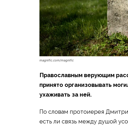
magnific.com/magnific
Православным верующим расс
принято организовывать моги
ухаживать за ней.
По словам протоиерея Дмитрия
есть ли связь между душой ус