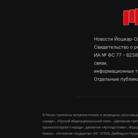
Новости Йошкар-Ол
Свидетельство о 
ИА № ФС 77 - 8238
связи,
информационных т
Отдельные публика
В России признаны экстремистскими и запрещены организаци
народа», «Русский общенациональный союз», «Движение про
крымскотатарского народа», движение «Артподготовка», обще
Кавказ», «Исламское государство» (ИГ, ИГИЛ), Джебхад-ан-Ну