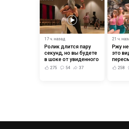
17 ч. назад
21 ч. на
Ролик длится пару
Ржу не
секунд, но вы будете
это ви
в шоке от увиденного
пересм
275
54
37
258