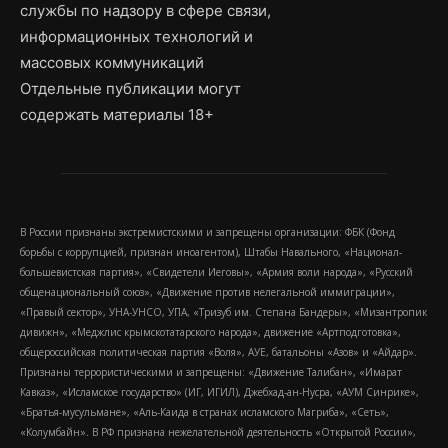
службы по надзору в сфере связи,
информационных технологий и
массовых коммуникаций
Отдельные публикации могут
содержать материалы 18+
В России признаны экстремистскими и запрещены организации: ФБК (Фонд
борьбы с коррупцией, признан иноагентом), Штабы Навального, «Национал-
большевистская партия», «Свидетели Иеговы», «Армия воли народа», «Русский
общенациональный союз», «Движение против нелегальной иммиграции»,
«Правый сектор», УНА-УНСО, УПА, «Тризуб им. Степана Бандеры», «Мизантропик
дивижн», «Меджлис крымскотатарского народа», движение «Артподготовка»,
общероссийская политическая партия «Воля», АУЕ, батальоны «Азов» и «Айдар».
Признаны террористическими и запрещены: «Движение Талибан», «Имарат
Кавказ», «Исламское государство» (ИГ, ИГИЛ), Джебхад-ан-Нусра, «АУМ Синрике»,
«Братья-мусульмане», «Аль-Каида в странах исламского Магриба», «Сеть»,
«Колумбайн». В РФ признана нежелательной деятельность «Открытой России»,