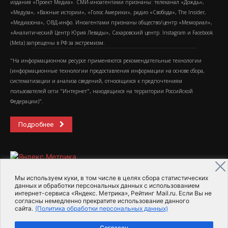
издания «Проект Медиа». СМИ-иноагентами признаны: телеканал «Дождь»,
«Медуза», «Важные истории», «Голос Америки», радио «Свобода», The Insider,
«Медиазона», ОВД-инфо. Иноагентами признаны общество/центр «Мемориал»,
«Аналитический Центр Юрия Левады», Сахаровский центр. Instagram и Facebook
(Metа) запрещены в РФ за экстремизм.
"На информационном ресурсе применяются рекомендательные технологии
(информационные технологии предоставления информации на основе сбора,
систематизации и анализа сведений, относящихся к предпочтениям
пользователей сети "Интернет", находящихся на территории Российской
Федерации)".
Подробнее
Мы используем куки, в том числе в целях сбора статистических
данных и обработки персональных данных с использованием
интернет-сервиса «Яндекс. Метрика», Рейтинг Mail.ru. Если Вы не
2015-2026- Информационное агентство МедиаПоток
согласны немедленно прекратите использование данного
сайта.
(Политика обработки персональных данных)
Для справки
Об издании
Пользовательское соглашение
Согласен