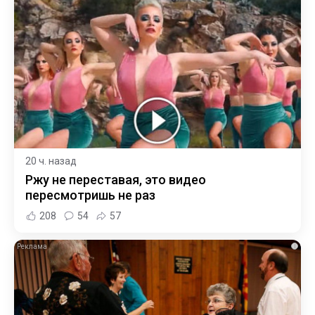
20 ч. назад
Ржу не переставая, это видео
пересмотришь не раз
208
54
57
i