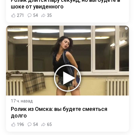
шоке от увиденного
271
54
35
i
17 ч. назад
Ролик из Омска: вы будете смеяться
долго
196
54
65