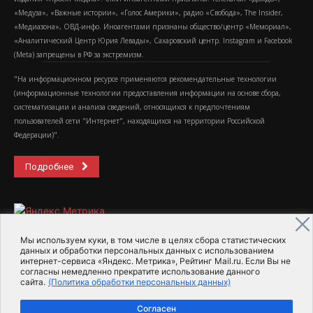
«Медуза», «Важные истории», «Голос Америки», радио «Свобода», The Insider,
«Медиазона», ОВД-инфо. Иноагентами признаны общество/центр «Мемориал»,
«Аналитический Центр Юрия Левады», Сахаровский центр. Instagram и Facebook
(Metа) запрещены в РФ за экстремизм.
"На информационном ресурсе применяются рекомендательные технологии
(информационные технологии предоставления информации на основе сбора,
систематизации и анализа сведений, относящихся к предпочтениям
пользователей сети "Интернет", находящихся на территории Российской
Федерации)".
Подробнее
Мы используем куки, в том числе в целях сбора статистических
данных и обработки персональных данных с использованием
интернет-сервиса «Яндекс. Метрика», Рейтинг Mail.ru. Если Вы не
2015-2026- Информационное агентство МедиаПоток
согласны немедленно прекратите использование данного
сайта.
(Политика обработки персональных данных)
Для справки
Об издании
Пользовательское соглашение
Согласен
Политика обработки персональных данных