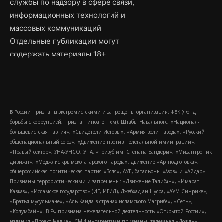
службы по надзору в сфере связи,
информационных технологий и
массовых коммуникаций
Отдельные публикации могут
содержать материалы 18+
В России признаны экстремистскими и запрещены организации: ФБК (Фонд
борьбы с коррупцией, признан иноагентом), Штабы Навального, «Национал-
большевистская партия», «Свидетели Иеговы», «Армия воли народа», «Русский
общенациональный союз», «Движение против нелегальной иммиграции»,
«Правый сектор», УНА-УНСО, УПА, «Тризуб им. Степана Бандеры», «Мизантропик
дивижн», «Меджлис крымскотатарского народа», движение «Артподготовка»,
общероссийская политическая партия «Воля», АУЕ, батальоны «Азов» и «Айдар».
Признаны террористическими и запрещены: «Движение Талибан», «Имарат
Кавказ», «Исламское государство» (ИГ, ИГИЛ), Джебхад-ан-Нусра, «АУМ Синрике»,
«Братья-мусульмане», «Аль-Каида в странах исламского Магриба», «Сеть»,
«Колумбайн». В РФ признана нежелательной деятельность «Открытой России»,
издания «Проект Медиа». СМИ-иноагентами признаны: телеканал «Дождь»,