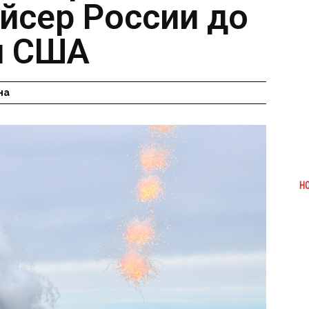
йсер России до
л США
на
Н