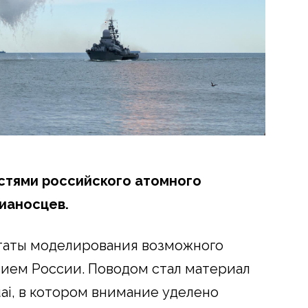
тями российского атомного
вианосцев.
таты моделирования возможного
тием России. Поводом стал материал
ai, в котором внимание уделено