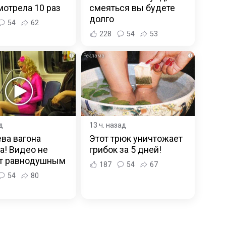
отрела 10 раз
смеяться вы будете
долго
54
62
228
54
53
i
i
д
13 ч. назад
ва вагона
Этот трюк уничтожает
а! Видео не
грибок за 5 дней!
ит равнодушным
187
54
67
54
80