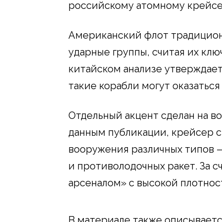
российскому атомному крейсе
Американский флот традиционн
ударные группы, считая их клю
китайском анализе утверждает
такие корабли могут оказатьс
Отдельный акцент сделан на в
данным публикации, крейсер с
вооружения различных типов 
и противолодочных ракет. За с
арсеналом» с высокой плотнос
В материале также описываетс