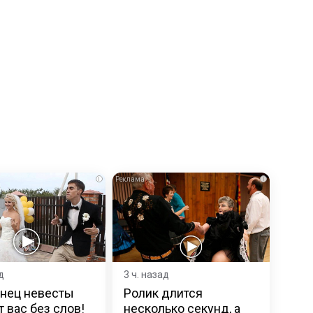
i
i
д
3 ч. назад
анец невесты
Ролик длится
т вас без слов!
несколько секунд, а