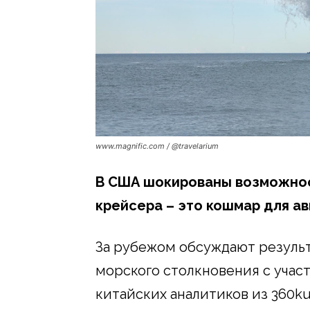
www.magnific.com / @travelarium
В США шокированы возможнос
крейсера – это кошмар для а
За рубежом обсуждают резуль
морского столкновения с учас
китайских аналитиков из 360ku