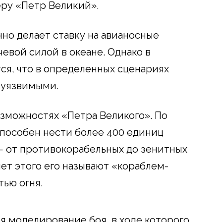
ру «Петр Великий».
о делает ставку на авианосные
чевой силой в океане. Однако в
ся, что в определенных сценариях
я уязвимыми.
озможностях «Петра Великого». По
пособен нести более 400 единиц
— от противокорабельных до зенитных
чет этого его называют «кораблем-
тью огня.
я моделирование боя, в ходе которого