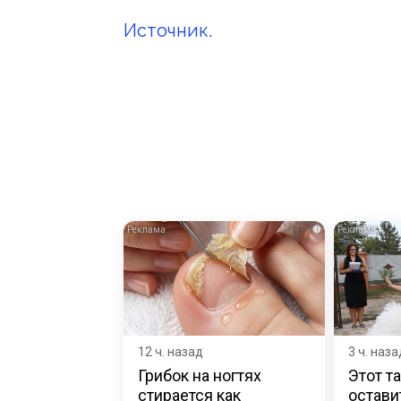
Источник.
i
12 ч. назад
3 ч. наза
Грибок на ногтях
Этот т
стирается как
остави