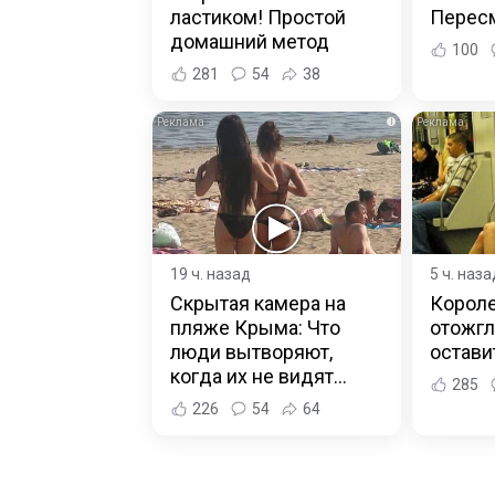
ластиком! Простой
Пересм
домашний метод
100
281
54
38
i
19 ч. назад
5 ч. наза
Скрытая камера на
Короле
пляже Крыма: Что
отожгл
люди вытворяют,
остав
когда их не видят...
285
226
54
64