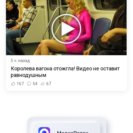
5 ч. назад
Королева вагона отожгла! Видео не оставит
равнодушным
167
54
67
МедиаПоток