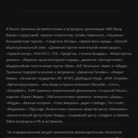
В России признаны экстремистскими и запрещены организации: ФБК (Фонд
борьбы с коррупцией, признан иноагентом), Штабы Навального, «Национал-
большевистская партия», «Свидетели Иеговы», «Армия воли народа», «Русский
общенациональный союз», «Движение против нелегальной иммиграции»,
«Правый сектор», УНА-УНСО, УПА, «Тризуб им. Степана Бандеры», «Мизантропик
дивижн», «Меджлис крымскотатарского народа», движение «Артподготовка»,
общероссийская политическая партия «Воля», АУЕ, батальоны «Азов» и «Айдар».
Признаны террористическими и запрещены: «Движение Талибан», «Имарат
Кавказ», «Исламское государство» (ИГ, ИГИЛ), Джебхад-ан-Нусра, «АУМ Синрике»,
«Братья-мусульмане», «Аль-Каида в странах исламского Магриба», «Сеть»,
«Колумбайн». В РФ признана нежелательной деятельность «Открытой России»,
издания «Проект Медиа». СМИ-иноагентами признаны: телеканал «Дождь»,
«Медуза», «Важные истории», «Голос Америки», радио «Свобода», The Insider,
«Медиазона», ОВД-инфо. Иноагентами признаны общество/центр «Мемориал»,
«Аналитический Центр Юрия Левады», Сахаровский центр. Instagram и Facebook
(Metа) запрещены в РФ за экстремизм.
"На информационном ресурсе применяются рекомендательные технологии