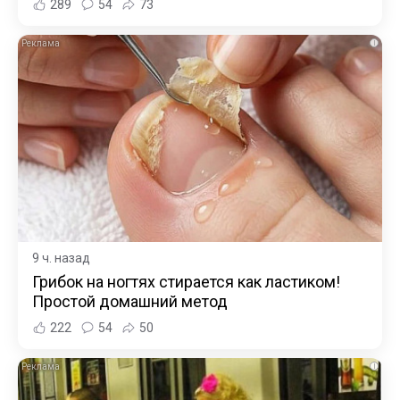
289
54
73
i
9 ч. назад
Грибок на ногтях стирается как ластиком!
Простой домашний метод
222
54
50
i