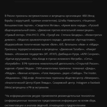
В России признаны экстремистскими и запрещены организации: ФБК (Фонд
борьбы с коррупцией, признан иноагентом), Штабы Навального, «Национал-
большевистская партия», «Свидетели Иеговы», «Армия воли народа», «Русский
общенациональный союз», «Движение против нелегальной иммиграции»,
«Правый сектор», УНА-УНСО, УПА, «Тризуб им. Степана Бандеры», «Мизантропик
дивижн», «Меджлис крымскотатарского народа», движение «Артподготовка»,
общероссийская политическая партия «Воля», АУЕ, батальоны «Азов» и «Айдар».
Признаны террористическими и запрещены: «Движение Талибан», «Имарат
Кавказ», «Исламское государство» (ИГ, ИГИЛ), Джебхад-ан-Нусра, «АУМ Синрике»,
«Братья-мусульмане», «Аль-Каида в странах исламского Магриба», «Сеть»,
«Колумбайн». В РФ признана нежелательной деятельность «Открытой России»,
издания «Проект Медиа». СМИ-иноагентами признаны: телеканал «Дождь»,
«Медуза», «Важные истории», «Голос Америки», радио «Свобода», The Insider,
«Медиазона», ОВД-инфо. Иноагентами признаны общество/центр «Мемориал»,
«Аналитический Центр Юрия Левады», Сахаровский центр. Instagram и Facebook
(Metа) запрещены в РФ за экстремизм.
"На информационном ресурсе применяются рекомендательные технологии
(информационные технологии предоставления информации на основе сбора,
систематизации и анализа сведений, относящихся к предпочтениям