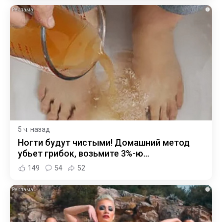
i
5 ч. назад
Ногти будут чистыми! Домашний метод
убьет грибок, возьмите 3%-ю…
149
54
52
i