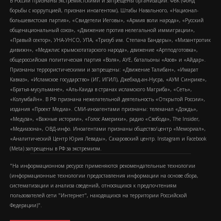
В России признаны экстремистскими и запрещены организации: ФБК (Фонд
борьбы с коррупцией, признан иноагентом), Штабы Навального, «Национал-
большевистская партия», «Свидетели Иеговы», «Армия воли народа», «Русский
общенациональный союз», «Движение против нелегальной иммиграции»,
«Правый сектор», УНА-УНСО, УПА, «Тризуб им. Степана Бандеры», «Мизантропик
дивижн», «Меджлис крымскотатарского народа», движение «Артподготовка»,
общероссийская политическая партия «Воля», АУЕ, батальоны «Азов» и «Айдар».
Признаны террористическими и запрещены: «Движение Талибан», «Имарат
Кавказ», «Исламское государство» (ИГ, ИГИЛ), Джебхад-ан-Нусра, «АУМ Синрике»,
«Братья-мусульмане», «Аль-Каида в странах исламского Магриба», «Сеть»,
«Колумбайн». В РФ признана нежелательной деятельность «Открытой России»,
издания «Проект Медиа». СМИ-иноагентами признаны: телеканал «Дождь»,
«Медуза», «Важные истории», «Голос Америки», радио «Свобода», The Insider,
«Медиазона», ОВД-инфо. Иноагентами признаны общество/центр «Мемориал»,
«Аналитический Центр Юрия Левады», Сахаровский центр. Instagram и Facebook
(Metа) запрещены в РФ за экстремизм.
"На информационном ресурсе применяются рекомендательные технологии
(информационные технологии предоставления информации на основе сбора,
систематизации и анализа сведений, относящихся к предпочтениям
пользователей сети "Интернет", находящихся на территории Российской
Федерации)".