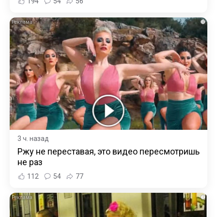
194
54
56
i
3 ч. назад
Ржу не переставая, это видео пересмотришь
не раз
112
54
77
i