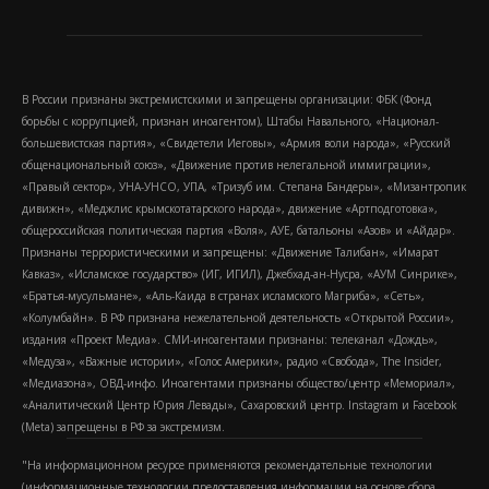
В России признаны экстремистскими и запрещены организации: ФБК (Фонд
борьбы с коррупцией, признан иноагентом), Штабы Навального, «Национал-
большевистская партия», «Свидетели Иеговы», «Армия воли народа», «Русский
общенациональный союз», «Движение против нелегальной иммиграции»,
«Правый сектор», УНА-УНСО, УПА, «Тризуб им. Степана Бандеры», «Мизантропик
дивижн», «Меджлис крымскотатарского народа», движение «Артподготовка»,
общероссийская политическая партия «Воля», АУЕ, батальоны «Азов» и «Айдар».
Признаны террористическими и запрещены: «Движение Талибан», «Имарат
Кавказ», «Исламское государство» (ИГ, ИГИЛ), Джебхад-ан-Нусра, «АУМ Синрике»,
«Братья-мусульмане», «Аль-Каида в странах исламского Магриба», «Сеть»,
«Колумбайн». В РФ признана нежелательной деятельность «Открытой России»,
издания «Проект Медиа». СМИ-иноагентами признаны: телеканал «Дождь»,
«Медуза», «Важные истории», «Голос Америки», радио «Свобода», The Insider,
«Медиазона», ОВД-инфо. Иноагентами признаны общество/центр «Мемориал»,
«Аналитический Центр Юрия Левады», Сахаровский центр. Instagram и Facebook
(Metа) запрещены в РФ за экстремизм.
"На информационном ресурсе применяются рекомендательные технологии
(информационные технологии предоставления информации на основе сбора,