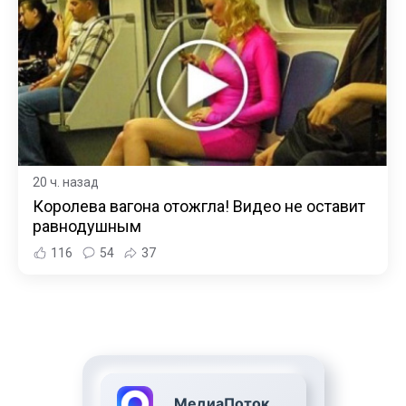
20 ч. назад
Королева вагона отожгла! Видео не оставит
равнодушным
116
54
37
МедиаПоток