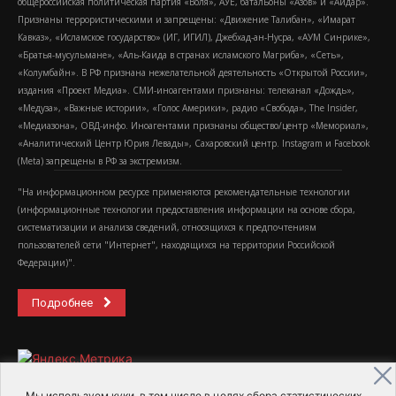
общероссийская политическая партия «Воля», АУЕ, батальоны «Азов» и «Айдар».
Признаны террористическими и запрещены: «Движение Талибан», «Имарат
Кавказ», «Исламское государство» (ИГ, ИГИЛ), Джебхад-ан-Нусра, «АУМ Синрике»,
«Братья-мусульмане», «Аль-Каида в странах исламского Магриба», «Сеть»,
«Колумбайн». В РФ признана нежелательной деятельность «Открытой России»,
издания «Проект Медиа». СМИ-иноагентами признаны: телеканал «Дождь»,
«Медуза», «Важные истории», «Голос Америки», радио «Свобода», The Insider,
«Медиазона», ОВД-инфо. Иноагентами признаны общество/центр «Мемориал»,
«Аналитический Центр Юрия Левады», Сахаровский центр. Instagram и Facebook
(Metа) запрещены в РФ за экстремизм.
"На информационном ресурсе применяются рекомендательные технологии
(информационные технологии предоставления информации на основе сбора,
систематизации и анализа сведений, относящихся к предпочтениям
пользователей сети "Интернет", находящихся на территории Российской
Федерации)".
Подробнее
Мы используем куки, в том числе в целях сбора статистических