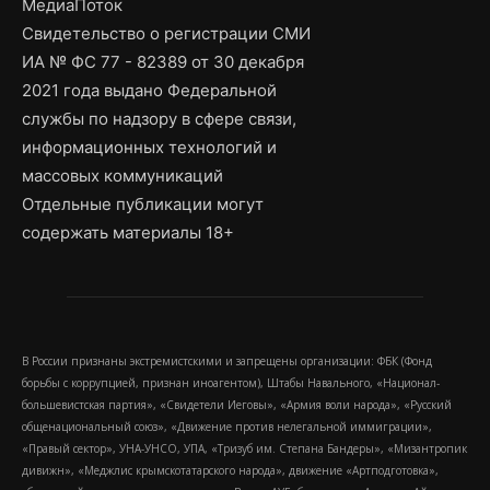
МедиаПоток
Свидетельство о регистрации СМИ
ИА № ФС 77 - 82389 от 30 декабря
2021 года выдано Федеральной
службы по надзору в сфере связи,
информационных технологий и
массовых коммуникаций
Отдельные публикации могут
содержать материалы 18+
В России признаны экстремистскими и запрещены организации: ФБК (Фонд
борьбы с коррупцией, признан иноагентом), Штабы Навального, «Национал-
большевистская партия», «Свидетели Иеговы», «Армия воли народа», «Русский
общенациональный союз», «Движение против нелегальной иммиграции»,
«Правый сектор», УНА-УНСО, УПА, «Тризуб им. Степана Бандеры», «Мизантропик
дивижн», «Меджлис крымскотатарского народа», движение «Артподготовка»,