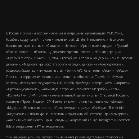
В России признаны экстремистскими и запрещены организации: ФБК (Фонд
борьбы с коррупцией, признан иноагентом), Штабы Навального, «Национал-
большевистская партия», «Свидетели Иеговы», «Армия воли народа», «Русский
общенациональный союз», «Движение против нелегальной иммиграции»,
«Правый сектор», УНА-УНСО, УПА, «Тризуб им. Степана Бандеры», «Мизантропик
дивижн», «Меджлис крымскотатарского народа», движение «Артподготовка»,
общероссийская политическая партия «Воля», АУЕ, батальоны «Азов» и «Айдар».
Признаны террористическими и запрещены: «Движение Талибан», «Имарат
Кавказ», «Исламское государство» (ИГ, ИГИЛ), Джебхад-ан-Нусра, «АУМ Синрике»,
«Братья-мусульмане», «Аль-Каида в странах исламского Магриба», «Сеть»,
«Колумбайн». В РФ признана нежелательной деятельность «Открытой России»,
издания «Проект Медиа». СМИ-иноагентами признаны: телеканал «Дождь»,
«Медуза», «Важные истории», «Голос Америки», радио «Свобода», The Insider,
«Медиазона», ОВД-инфо. Иноагентами признаны общество/центр «Мемориал»,
«Аналитический Центр Юрия Левады», Сахаровский центр. Instagram и Facebook
(Metа) запрещены в РФ за экстремизм.
"На информационном ресурсе применяются рекомендательные технологии