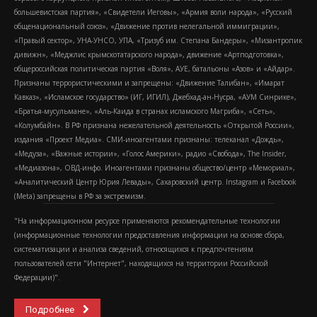
большевистская партия», «Свидетели Иеговы», «Армия воли народа», «Русский
общенациональный союз», «Движение против нелегальной иммиграции»,
«Правый сектор», УНА-УНСО, УПА, «Тризуб им. Степана Бандеры», «Мизантропик
дивижн», «Меджлис крымскотатарского народа», движение «Артподготовка»,
общероссийская политическая партия «Воля», АУЕ, батальоны «Азов» и «Айдар».
Признаны террористическими и запрещены: «Движение Талибан», «Имарат
Кавказ», «Исламское государство» (ИГ, ИГИЛ), Джебхад-ан-Нусра, «АУМ Синрике»,
«Братья-мусульмане», «Аль-Каида в странах исламского Магриба», «Сеть»,
«Колумбайн». В РФ признана нежелательной деятельность «Открытой России»,
издания «Проект Медиа». СМИ-иноагентами признаны: телеканал «Дождь»,
«Медуза», «Важные истории», «Голос Америки», радио «Свобода», The Insider,
«Медиазона», ОВД-инфо. Иноагентами признаны общество/центр «Мемориал»,
«Аналитический Центр Юрия Левады», Сахаровский центр. Instagram и Facebook
(Metа) запрещены в РФ за экстремизм.
"На информационном ресурсе применяются рекомендательные технологии
(информационные технологии предоставления информации на основе сбора,
систематизации и анализа сведений, относящихся к предпочтениям
пользователей сети "Интернет", находящихся на территории Российской
Федерации)".
Подробнее