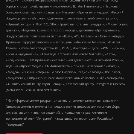
В России признаны экстремистскими и запрещены организации: ФБК (Фонд
борьбы с коррупцией, признан иноагентом), Штабы Навального, «Национал-
большевистская партия», «Свидетели Иеговы», «Армия воли народа», «Русский
общенациональный союз», «Движение против нелегальной иммиграции»,
«Правый сектор», УНА-УНСО, УПА, «Тризуб им. Степана Бандеры», «Мизантропик
дивижн», «Меджлис крымскотатарского народа», движение «Артподготовка»,
общероссийская политическая партия «Воля», АУЕ, батальоны «Азов» и «Айдар».
Признаны террористическими и запрещены: «Движение Талибан», «Имарат
Кавказ», «Исламское государство» (ИГ, ИГИЛ), Джебхад-ан-Нусра, «АУМ Синрике»,
«Братья-мусульмане», «Аль-Каида в странах исламского Магриба», «Сеть»,
«Колумбайн». В РФ признана нежелательной деятельность «Открытой России»,
издания «Проект Медиа». СМИ-иноагентами признаны: телеканал «Дождь»,
«Медуза», «Важные истории», «Голос Америки», радио «Свобода», The Insider,
«Медиазона», ОВД-инфо. Иноагентами признаны общество/центр «Мемориал»,
«Аналитический Центр Юрия Левады», Сахаровский центр. Instagram и Facebook
(Metа) запрещены в РФ за экстремизм.
"На информационном ресурсе применяются рекомендательные технологии
(информационные технологии предоставления информации на основе сбора,
систематизации и анализа сведений, относящихся к предпочтениям
пользователей сети "Интернет", находящихся на территории Российской
Федерации)".