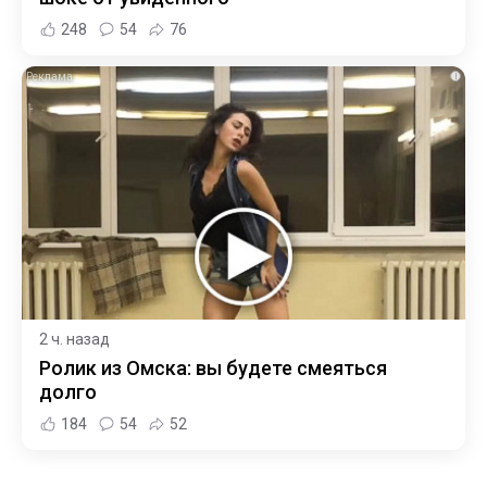
248
54
76
i
2 ч. назад
Ролик из Омска: вы будете смеяться
долго
184
54
52