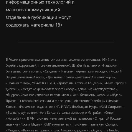
информационных технологий и
массовых коммуникаций
Отдельные публикации могут
содержать материалы 18+
В России признаны экстремистскими и запрещены организации: ФБК (Фонд
борьбы с коррупцией, признан иноагентом), Штабы Навального, «Национал-
большевистская партия», «Свидетели Иеговы», «Армия воли народа», «Русский
общенациональный союз», «Движение против нелегальной иммиграции»,
«Правый сектор», УНА-УНСО, УПА, «Тризуб им. Степана Бандеры», «Мизантропик
дивижн», «Меджлис крымскотатарского народа», движение «Артподготовка»,
общероссийская политическая партия «Воля», АУЕ, батальоны «Азов» и «Айдар».
Признаны террористическими и запрещены: «Движение Талибан», «Имарат
Кавказ», «Исламское государство» (ИГ, ИГИЛ), Джебхад-ан-Нусра, «АУМ Синрике»,
«Братья-мусульмане», «Аль-Каида в странах исламского Магриба», «Сеть»,
«Колумбайн». В РФ признана нежелательной деятельность «Открытой России»,
издания «Проект Медиа». СМИ-иноагентами признаны: телеканал «Дождь»,
«Медуза», «Важные истории», «Голос Америки», радио «Свобода», The Insider,