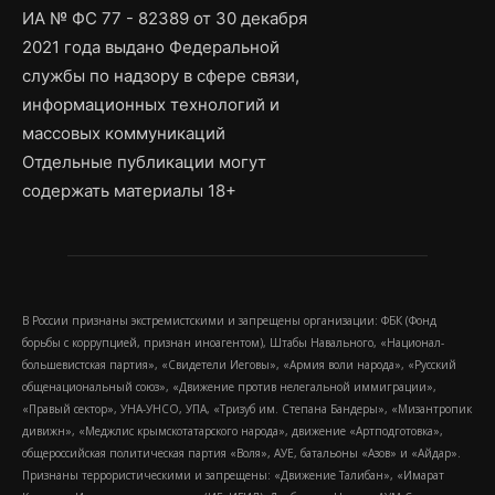
ИА № ФС 77 - 82389 от 30 декабря
2021 года выдано Федеральной
службы по надзору в сфере связи,
информационных технологий и
массовых коммуникаций
Отдельные публикации могут
содержать материалы 18+
В России признаны экстремистскими и запрещены организации: ФБК (Фонд
борьбы с коррупцией, признан иноагентом), Штабы Навального, «Национал-
большевистская партия», «Свидетели Иеговы», «Армия воли народа», «Русский
общенациональный союз», «Движение против нелегальной иммиграции»,
«Правый сектор», УНА-УНСО, УПА, «Тризуб им. Степана Бандеры», «Мизантропик
дивижн», «Меджлис крымскотатарского народа», движение «Артподготовка»,
общероссийская политическая партия «Воля», АУЕ, батальоны «Азов» и «Айдар».
Признаны террористическими и запрещены: «Движение Талибан», «Имарат