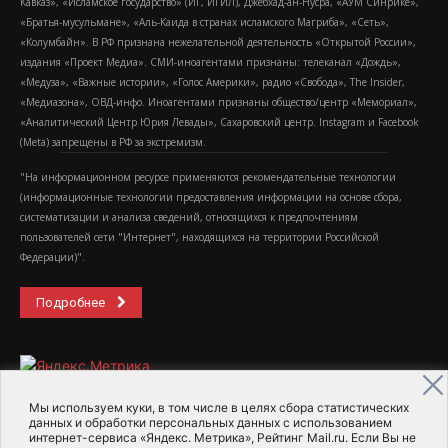
Кавказ», «Исламское государство» (ИГ, ИГИЛ), Джебхад-ан-Нусра, «АУМ Синрике»,
«Братья-мусульмане», «Аль-Каида в странах исламского Магриба», «Сеть»,
«Колумбайн». В РФ признана нежелательной деятельность «Открытой России»,
издания «Проект Медиа». СМИ-иноагентами признаны: телеканал «Дождь»,
«Медуза», «Важные истории», «Голос Америки», радио «Свобода», The Insider,
«Медиазона», ОВД-инфо. Иноагентами признаны общество/центр «Мемориал»,
«Аналитический Центр Юрия Левады», Сахаровский центр. Instagram и Facebook
(Metа) запрещены в РФ за экстремизм.
"На информационном ресурсе применяются рекомендательные технологии
(информационные технологии предоставления информации на основе сбора,
систематизации и анализа сведений, относящихся к предпочтениям
пользователей сети "Интернет", находящихся на территории Российской
Федерации)".
Подробнее
Мы используем куки, в том числе в целях сбора статистических
данных и обработки персональных данных с использованием
интернет-сервиса «Яндекс. Метрика», Рейтинг Mail.ru. Если Вы не