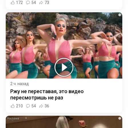
172
54
73
i
2 ч. назад
Ржу не переставая, это видео
пересмотришь не раз
210
54
36
i