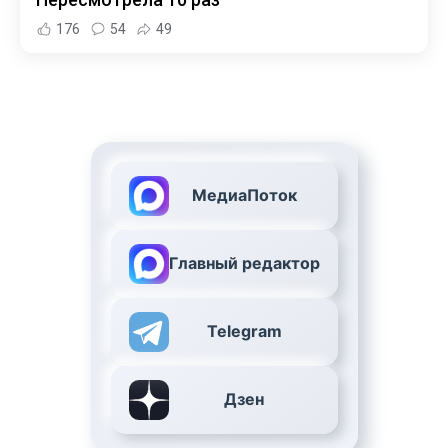
176
54
49
МедиаПоток
Главный редактор
Telegram
Дзен